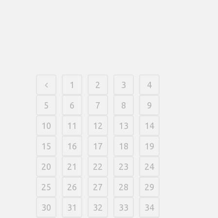
desplazandolo hacia el pelo referente a
en que lugar vas a conseguir las mas
grandes...
20 março, 2026
/
0 Comments
1
2
3
4
5
6
7
8
9
10
11
12
13
14
15
16
17
18
19
20
21
22
23
24
25
26
27
28
29
30
31
32
33
34