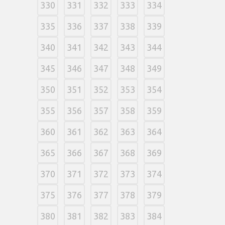
330
331
332
333
334
335
336
337
338
339
340
341
342
343
344
345
346
347
348
349
350
351
352
353
354
355
356
357
358
359
360
361
362
363
364
365
366
367
368
369
370
371
372
373
374
375
376
377
378
379
380
381
382
383
384