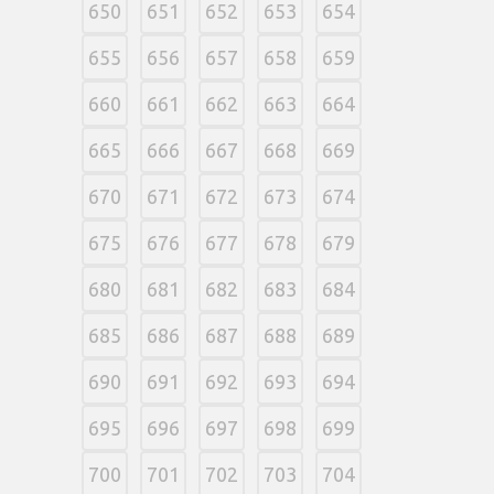
650
651
652
653
654
655
656
657
658
659
660
661
662
663
664
665
666
667
668
669
670
671
672
673
674
675
676
677
678
679
680
681
682
683
684
685
686
687
688
689
690
691
692
693
694
695
696
697
698
699
700
701
702
703
704