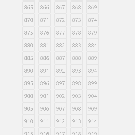
865
866
867
868
869
870
871
872
873
874
875
876
877
878
879
880
881
882
883
884
885
886
887
888
889
890
891
892
893
894
895
896
897
898
899
900
901
902
903
904
905
906
907
908
909
910
911
912
913
914
915
916
917
918
919