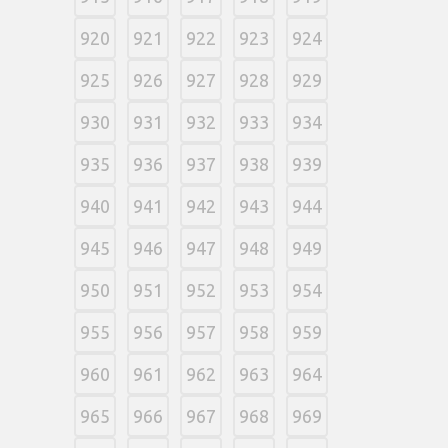
920
921
922
923
924
925
926
927
928
929
930
931
932
933
934
935
936
937
938
939
940
941
942
943
944
945
946
947
948
949
950
951
952
953
954
955
956
957
958
959
960
961
962
963
964
965
966
967
968
969