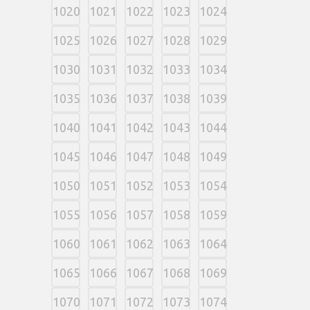
1020
1021
1022
1023
1024
1025
1026
1027
1028
1029
1030
1031
1032
1033
1034
1035
1036
1037
1038
1039
1040
1041
1042
1043
1044
1045
1046
1047
1048
1049
1050
1051
1052
1053
1054
1055
1056
1057
1058
1059
1060
1061
1062
1063
1064
1065
1066
1067
1068
1069
1070
1071
1072
1073
1074