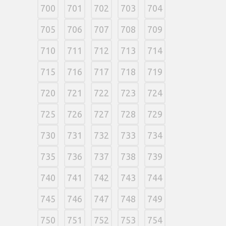
700
701
702
703
704
705
706
707
708
709
710
711
712
713
714
715
716
717
718
719
720
721
722
723
724
725
726
727
728
729
730
731
732
733
734
735
736
737
738
739
740
741
742
743
744
745
746
747
748
749
750
751
752
753
754