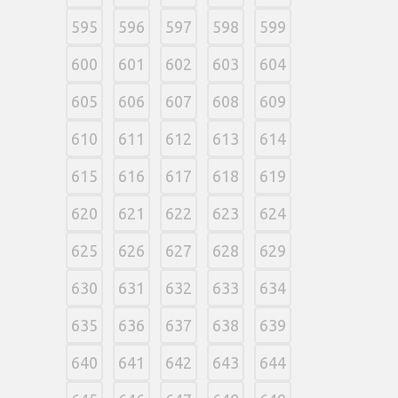
595
596
597
598
599
600
601
602
603
604
605
606
607
608
609
610
611
612
613
614
615
616
617
618
619
620
621
622
623
624
625
626
627
628
629
630
631
632
633
634
635
636
637
638
639
640
641
642
643
644