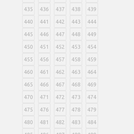
435
436
437
438
439
440
441
442
443
444
445
446
447
448
449
450
451
452
453
454
455
456
457
458
459
460
461
462
463
464
465
466
467
468
469
470
471
472
473
474
475
476
477
478
479
480
481
482
483
484