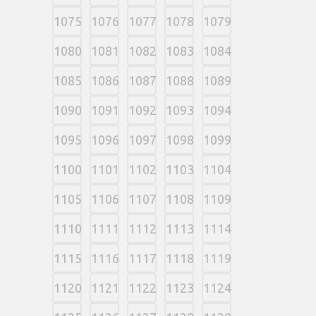
1075
1076
1077
1078
1079
1080
1081
1082
1083
1084
1085
1086
1087
1088
1089
1090
1091
1092
1093
1094
1095
1096
1097
1098
1099
1100
1101
1102
1103
1104
1105
1106
1107
1108
1109
1110
1111
1112
1113
1114
1115
1116
1117
1118
1119
1120
1121
1122
1123
1124