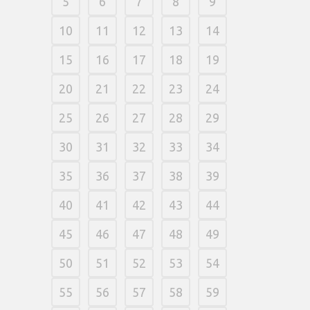
5
6
7
8
9
10
11
12
13
14
15
16
17
18
19
20
21
22
23
24
25
26
27
28
29
30
31
32
33
34
35
36
37
38
39
40
41
42
43
44
45
46
47
48
49
50
51
52
53
54
55
56
57
58
59