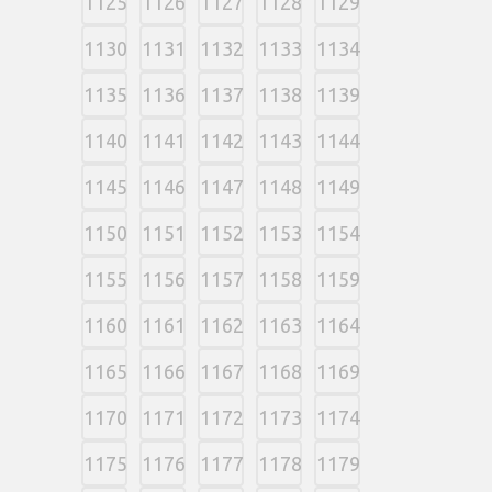
1125
1126
1127
1128
1129
1130
1131
1132
1133
1134
1135
1136
1137
1138
1139
1140
1141
1142
1143
1144
1145
1146
1147
1148
1149
1150
1151
1152
1153
1154
1155
1156
1157
1158
1159
1160
1161
1162
1163
1164
1165
1166
1167
1168
1169
1170
1171
1172
1173
1174
1175
1176
1177
1178
1179