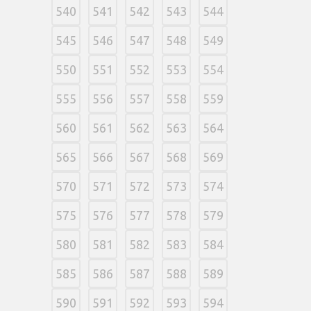
540
541
542
543
544
545
546
547
548
549
550
551
552
553
554
555
556
557
558
559
560
561
562
563
564
565
566
567
568
569
570
571
572
573
574
575
576
577
578
579
580
581
582
583
584
585
586
587
588
589
590
591
592
593
594