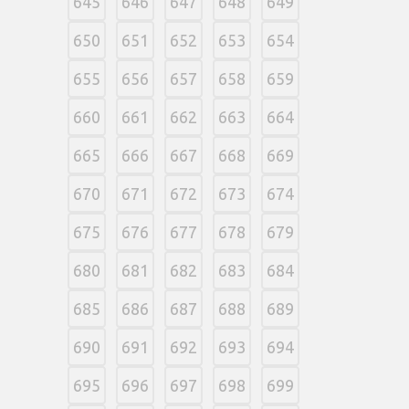
645
646
647
648
649
650
651
652
653
654
655
656
657
658
659
660
661
662
663
664
665
666
667
668
669
670
671
672
673
674
675
676
677
678
679
680
681
682
683
684
685
686
687
688
689
690
691
692
693
694
695
696
697
698
699