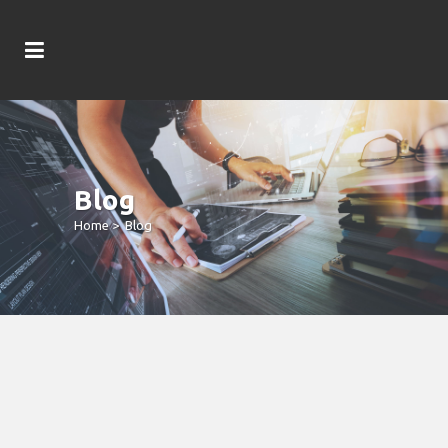
Blog
Home
>
Blog
Para Empecemos Por El Principio A
Las Espanoles Les Fascina Tomar En
Las Casinos Online Que Usan