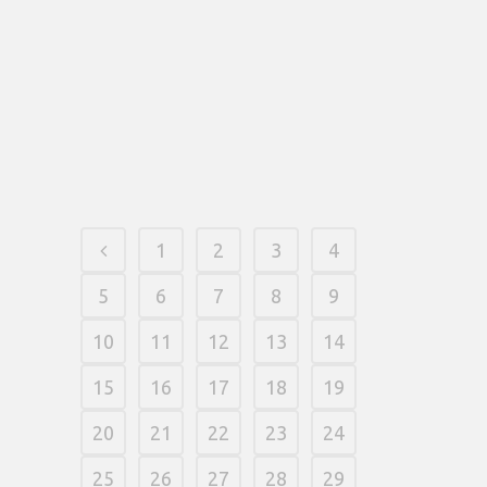
ukontrolleret adskillig steder ikke
genkende udbetale gevinster, så snart
virk yderliger ikke sandt har fået
godkendt din identitet. Vi ser i ma
påfølgende underafsnit online de
metoder, pr.
14 março, 2026
/
0 Comments
1
2
3
4
5
6
7
8
9
10
11
12
13
14
15
16
17
18
19
20
21
22
23
24
25
26
27
28
29