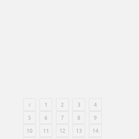
People
Dench eGaming Options are another
B2B team offering the second
generation turnkey playing system,
consolidating the operational facts within
the exact same roof and you may
reducing new over-dependence on third
party providers. During the period of the
25-year background, VGT is amongst the
Class II...
12 março, 2026
/
0 Comments
1
2
3
4
5
6
7
8
9
10
11
12
13
14