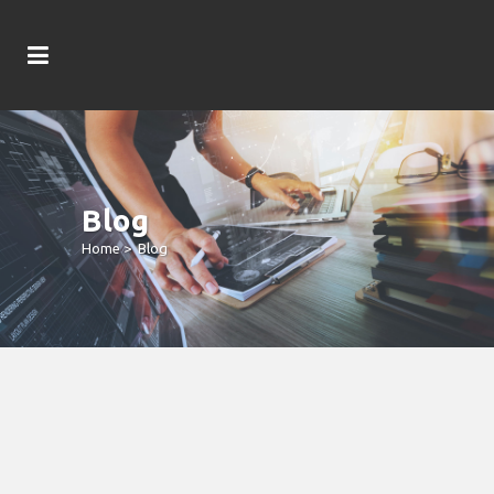
Blog
Home
>
Blog
Evoplay Enjoyment Try A Game Title
Merchant Which Was Situated To
Revolutionise The Fresh IGaming