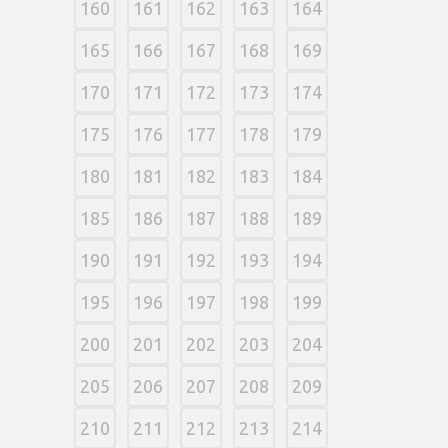
160
161
162
163
164
165
166
167
168
169
170
171
172
173
174
175
176
177
178
179
180
181
182
183
184
185
186
187
188
189
190
191
192
193
194
195
196
197
198
199
200
201
202
203
204
205
206
207
208
209
210
211
212
213
214