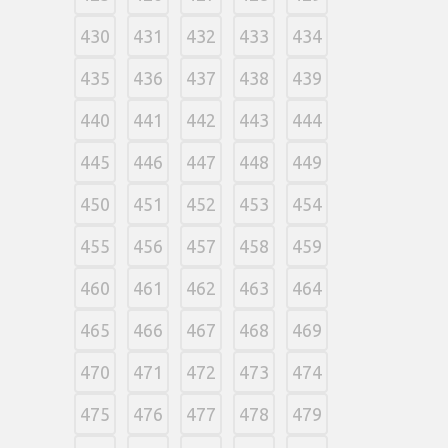
430
431
432
433
434
435
436
437
438
439
440
441
442
443
444
445
446
447
448
449
450
451
452
453
454
455
456
457
458
459
460
461
462
463
464
465
466
467
468
469
470
471
472
473
474
475
476
477
478
479