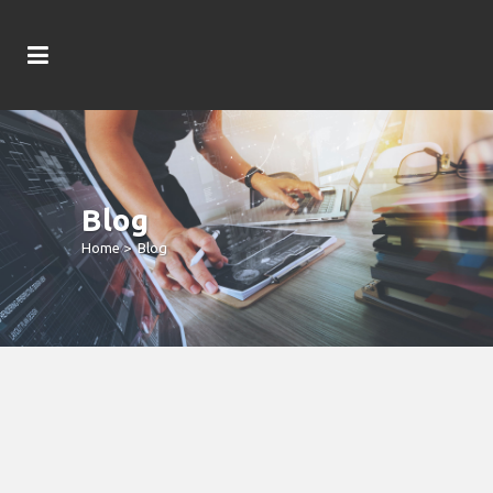
Blog
Home
>
Blog
Finest On-Line Casino Bonuses And
You Will Campaigns Unlimluck Sign
Up Bonus 2026