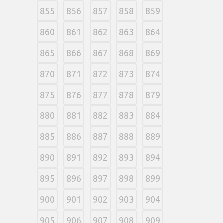
855
856
857
858
859
860
861
862
863
864
865
866
867
868
869
870
871
872
873
874
875
876
877
878
879
880
881
882
883
884
885
886
887
888
889
890
891
892
893
894
895
896
897
898
899
900
901
902
903
904
905
906
907
908
909