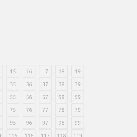
bow Money Slots to tackle On the
 Mobile Medical online game and you
st have got an in the past list away
ow Wide range position online game
 inquire the new all-important
 best? For everybody else;...
2026
/
0 Comments
15
16
17
18
19
35
36
37
38
39
55
56
57
58
59
75
76
77
78
79
95
96
97
98
99
4
115
116
117
118
119