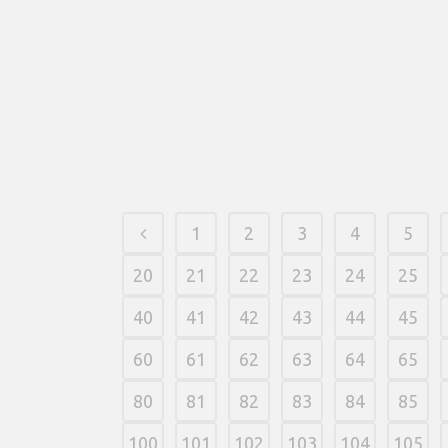
1
2
3
4
5
20
21
22
23
24
25
40
41
42
43
44
45
60
61
62
63
64
65
80
81
82
83
84
85
100
101
102
103
104
105