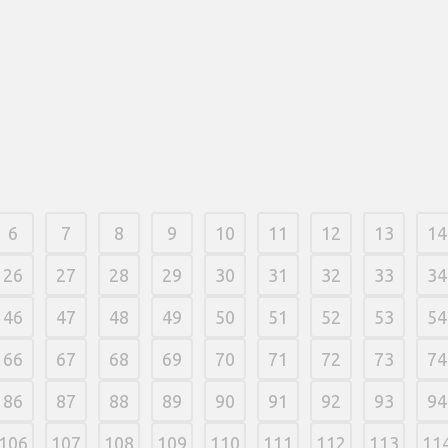
5 Top Rain
internet &
will Barcre
from Rainb
to play. We
matter: the
06 março, 
6
7
8
9
10
11
12
13
14
26
27
28
29
30
31
32
33
34
46
47
48
49
50
51
52
53
54
66
67
68
69
70
71
72
73
74
86
87
88
89
90
91
92
93
94
106
107
108
109
110
111
112
113
11