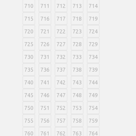
710
711
712
713
714
715
716
717
718
719
720
721
722
723
724
725
726
727
728
729
730
731
732
733
734
735
736
737
738
739
740
741
742
743
744
745
746
747
748
749
750
751
752
753
754
755
756
757
758
759
760
761
762
763
764