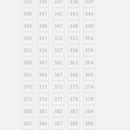
335
336
337
338
339
340
341
342
343
344
345
346
347
348
349
350
351
352
353
354
355
356
357
358
359
360
361
362
363
364
365
366
367
368
369
370
371
372
373
374
375
376
377
378
379
380
381
382
383
384
385
386
387
388
389