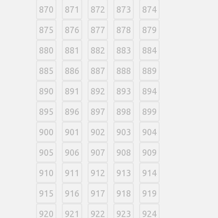
870
871
872
873
874
875
876
877
878
879
880
881
882
883
884
885
886
887
888
889
890
891
892
893
894
895
896
897
898
899
900
901
902
903
904
905
906
907
908
909
910
911
912
913
914
915
916
917
918
919
920
921
922
923
924