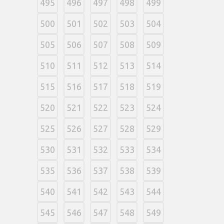
495
496
497
498
499
500
501
502
503
504
505
506
507
508
509
510
511
512
513
514
515
516
517
518
519
520
521
522
523
524
525
526
527
528
529
530
531
532
533
534
535
536
537
538
539
540
541
542
543
544
545
546
547
548
549