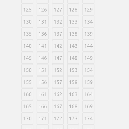
125
126
127
128
129
130
131
132
133
134
135
136
137
138
139
140
141
142
143
144
145
146
147
148
149
150
151
152
153
154
155
156
157
158
159
160
161
162
163
164
165
166
167
168
169
170
171
172
173
174