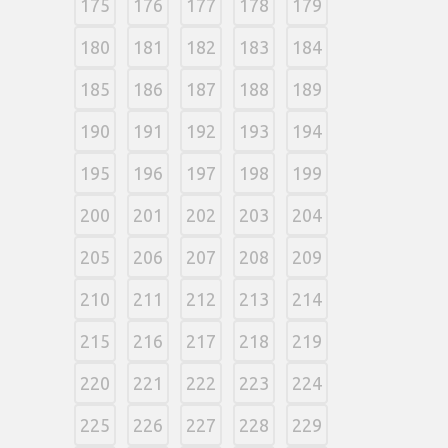
175
176
177
178
179
180
181
182
183
184
185
186
187
188
189
190
191
192
193
194
195
196
197
198
199
200
201
202
203
204
205
206
207
208
209
210
211
212
213
214
215
216
217
218
219
220
221
222
223
224
225
226
227
228
229