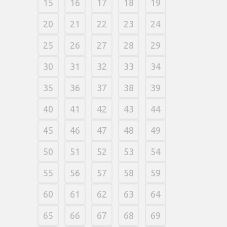
15
16
17
18
19
20
21
22
23
24
25
26
27
28
29
30
31
32
33
34
35
36
37
38
39
40
41
42
43
44
45
46
47
48
49
50
51
52
53
54
55
56
57
58
59
60
61
62
63
64
65
66
67
68
69