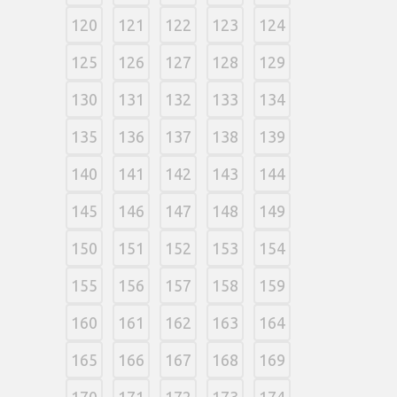
120
121
122
123
124
125
126
127
128
129
130
131
132
133
134
135
136
137
138
139
140
141
142
143
144
145
146
147
148
149
150
151
152
153
154
155
156
157
158
159
160
161
162
163
164
165
166
167
168
169