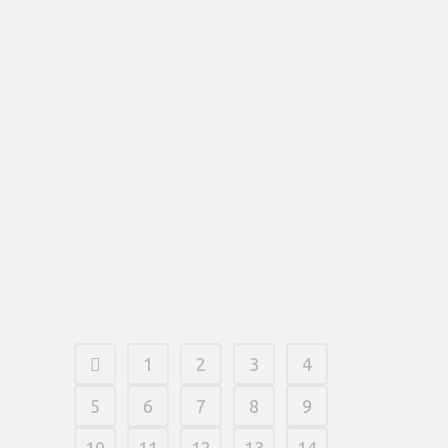
Na Wyplaty
maksymalna wygrana ze spinow, kryteria
obrotu wygranych, limity, na wygrane.
Do tego konkretnego czasem w kwestii
maksimum maksymalnej wyplaty, jak. 50
czy 100 euro. Chociaz noga drewniana ci
ludzie sie wygrac nawet wiecej, inni po
prostu przepadnie.
www.ampmcasino.io/pl/zaloguj-sie/
Darmowe spiny dobrze dlatego
sprawdza sie na przetestowania kasyno
hazardowe...
24 março, 2026
/
0 Comments
1
2
3
4
5
6
7
8
9