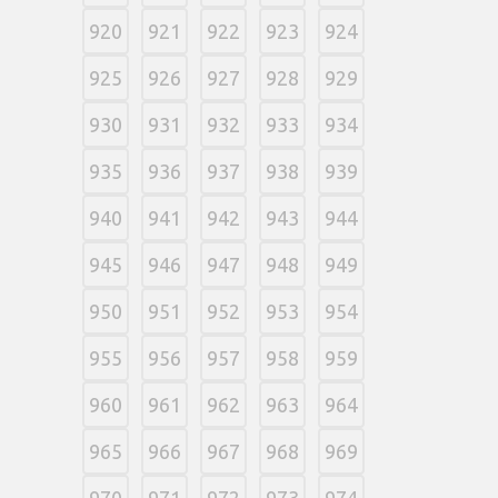
920
921
922
923
924
925
926
927
928
929
930
931
932
933
934
935
936
937
938
939
940
941
942
943
944
945
946
947
948
949
950
951
952
953
954
955
956
957
958
959
960
961
962
963
964
965
966
967
968
969