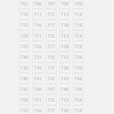
705
706
707
708
709
710
711
712
713
714
715
716
717
718
719
720
721
722
723
724
725
726
727
728
729
730
731
732
733
734
735
736
737
738
739
740
741
742
743
744
745
746
747
748
749
750
751
752
753
754
755
756
757
758
759