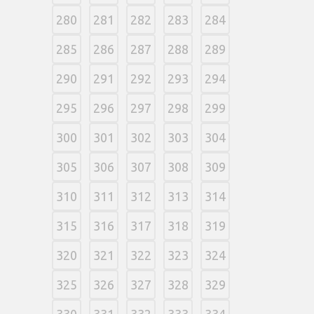
280
281
282
283
284
285
286
287
288
289
290
291
292
293
294
295
296
297
298
299
300
301
302
303
304
305
306
307
308
309
310
311
312
313
314
315
316
317
318
319
320
321
322
323
324
325
326
327
328
329