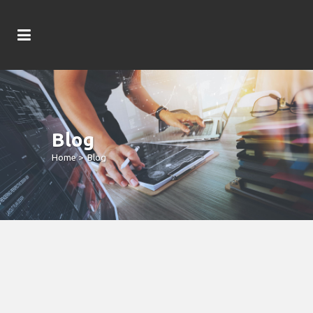
Blog
Home
>
Blog
Genshin Impression The Way To Get
Gift Ideas Out Of Mate Newest
Mobile Casino Serenitea Pot