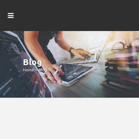
Blog
Home
>
Blog
A Position Machine’s Payment Can
Be Determined By Some Things: The
RTP Rate As Well As Volatility