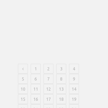
Vave as well as computers monthly
competitions with honours rising to
15,000 USDT, very professionals
normally victory much more when they
participate in. Online gambling Blogs and
you can Localization Manager. A great
amount of pages was in fact praising its
Bitcoin. This new casino's...
17 fevereiro, 2026
/
0 Comments
1
2
3
4
5
6
7
8
9
10
11
12
13
14
15
16
17
18
19