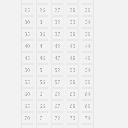
25
26
27
28
29
30
31
32
33
34
35
36
37
38
39
40
41
42
43
44
45
46
47
48
49
50
51
52
53
54
55
56
57
58
59
60
61
62
63
64
65
66
67
68
69
70
71
72
73
74