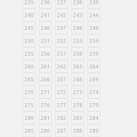
235
236
237
238
239
240
241
242
243
244
245
246
247
248
249
250
251
252
253
254
255
256
257
258
259
260
261
262
263
264
265
266
267
268
269
270
271
272
273
274
275
276
277
278
279
280
281
282
283
284
285
286
287
288
289