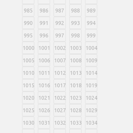
985
986
987
988
989
990
991
992
993
994
995
996
997
998
999
1000
1001
1002
1003
1004
1005
1006
1007
1008
1009
1010
1011
1012
1013
1014
1015
1016
1017
1018
1019
1020
1021
1022
1023
1024
1025
1026
1027
1028
1029
1030
1031
1032
1033
1034