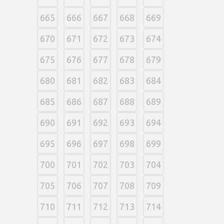
665
666
667
668
669
670
671
672
673
674
675
676
677
678
679
680
681
682
683
684
685
686
687
688
689
690
691
692
693
694
695
696
697
698
699
700
701
702
703
704
705
706
707
708
709
710
711
712
713
714