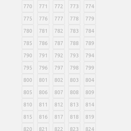
770
771
772
773
774
775
776
777
778
779
780
781
782
783
784
785
786
787
788
789
790
791
792
793
794
795
796
797
798
799
800
801
802
803
804
805
806
807
808
809
810
811
812
813
814
815
816
817
818
819
820
821
822
823
824