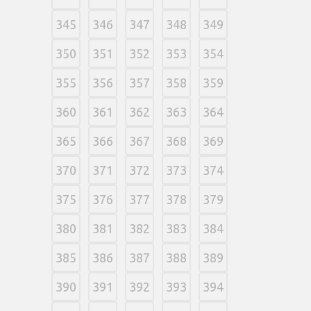
345
346
347
348
349
350
351
352
353
354
355
356
357
358
359
360
361
362
363
364
365
366
367
368
369
370
371
372
373
374
375
376
377
378
379
380
381
382
383
384
385
386
387
388
389
390
391
392
393
394