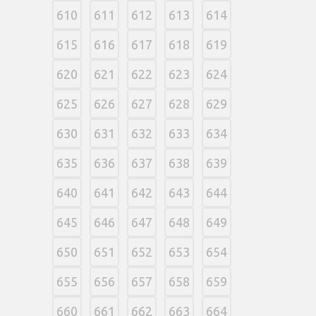
610
611
612
613
614
615
616
617
618
619
620
621
622
623
624
625
626
627
628
629
630
631
632
633
634
635
636
637
638
639
640
641
642
643
644
645
646
647
648
649
650
651
652
653
654
655
656
657
658
659
660
661
662
663
664