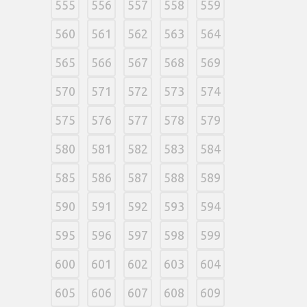
555
556
557
558
559
560
561
562
563
564
565
566
567
568
569
570
571
572
573
574
575
576
577
578
579
580
581
582
583
584
585
586
587
588
589
590
591
592
593
594
595
596
597
598
599
600
601
602
603
604
605
606
607
608
609