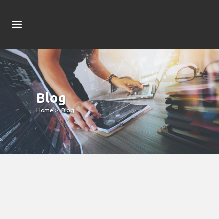
Blog
Home
>
Blog
Over 200 Bred Spinn Uten Innskudd
Hent Spinions Beach Party Jackpot
Slot Free Spins Inni Dag