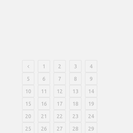
of adjustment, allowing them to
personalize its gaming feel to their
specific tastes. The overall game has
been acknowledged for the immersive
picture, engaging game play, and you
can lucrative extra provides.
10 fevereiro, 2026
/
0 Comments
1
2
3
4
5
6
7
8
9
10
11
12
13
14
15
16
17
18
19
20
21
22
23
24
25
26
27
28
29