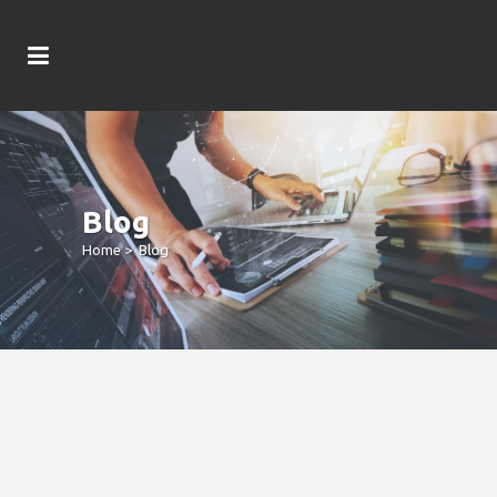
Blog
Home
>
Blog
Freispiele Exklusive Einzahlung: Beste
Slots Abzüglich Möglichkeit Online -
Casinos Für Echtes Geld 2026