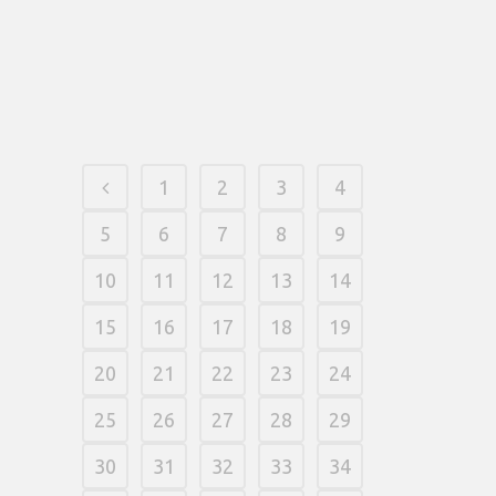
that , the statements is public, and the
remaining portion of the community is
watching.
23 março, 2026
/
0 Comments
1
2
3
4
5
6
7
8
9
10
11
12
13
14
15
16
17
18
19
20
21
22
23
24
25
26
27
28
29
30
31
32
33
34