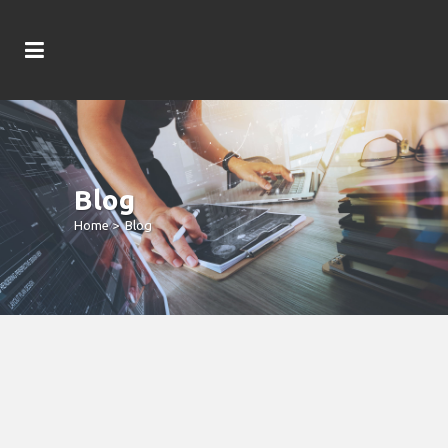
Blog
Home
>
Blog
Finest 100 Percent Free Revolves All
Of Us 2026 Put And No-Deposit
Incentives