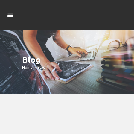
Blog
Home
>
Blog
Online Casino Have Fun With 250%
Extra Slot 4 Of A King To Your