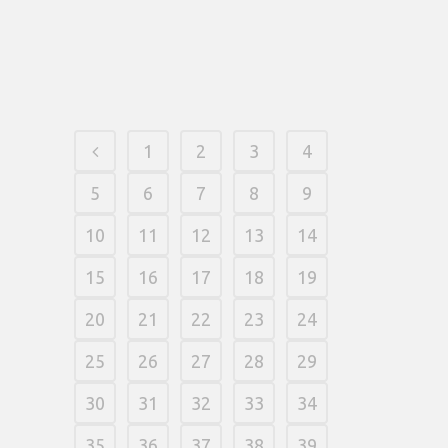
your in hopes of successful more than
another and loyal consumer.
06 fevereiro, 2026
/
0 Comments
1
2
3
4
5
6
7
8
9
10
11
12
13
14
15
16
17
18
19
20
21
22
23
24
25
26
27
28
29
30
31
32
33
34
35
36
37
38
39