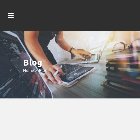
Blog
Home
>
Blog
Cassinos Histórico: E Atrair Bônus
Sem Depósito No Download
Gratuito Do Aplicativo Oscar Spin