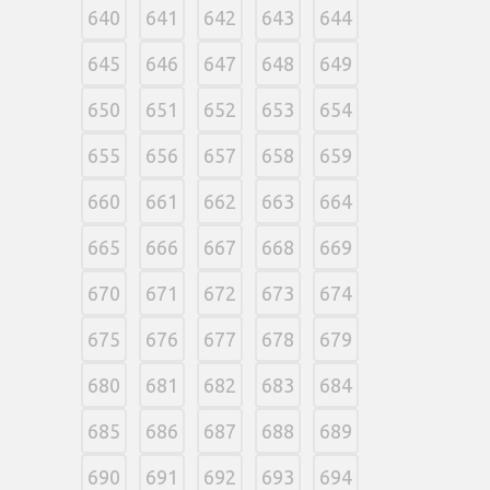
640
641
642
643
644
645
646
647
648
649
650
651
652
653
654
655
656
657
658
659
660
661
662
663
664
665
666
667
668
669
670
671
672
673
674
675
676
677
678
679
680
681
682
683
684
685
686
687
688
689
690
691
692
693
694