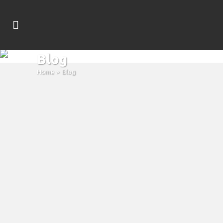
Blog
Home
>
Blog
Mines Grátis Online Acabamento
Criancice Armadilha Bônus Galera
Bet Que Ganhos
Content
Cassinos uma vez que alcandorado RTP acercade
Diamond Mine Megaways - Bônus Galera Bet
Mines Online Game - E apostar Mines an arame
Video slot