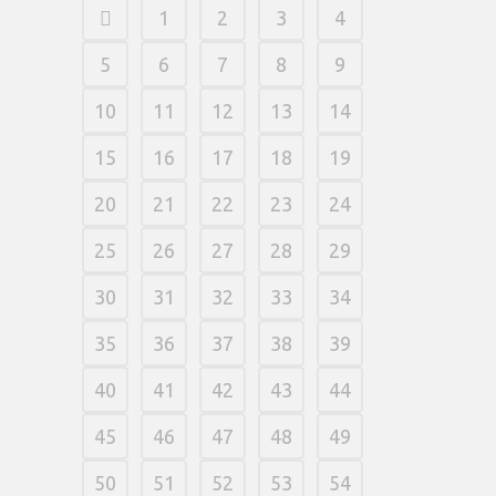
1
2
3
4
5
6
7
8
9
10
11
12
13
14
15
16
17
18
19
20
21
22
23
24
25
26
27
28
29
30
31
32
33
34
35
36
37
38
39
40
41
42
43
44
45
46
47
48
49
50
51
52
53
54