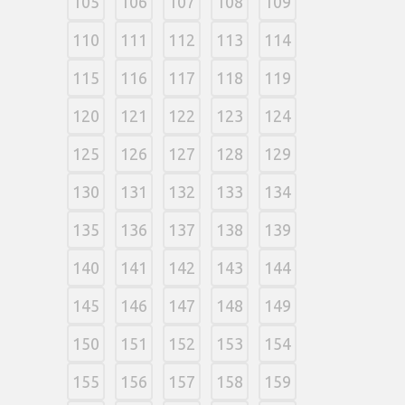
105
106
107
108
109
110
111
112
113
114
115
116
117
118
119
120
121
122
123
124
125
126
127
128
129
130
131
132
133
134
135
136
137
138
139
140
141
142
143
144
145
146
147
148
149
150
151
152
153
154
155
156
157
158
159