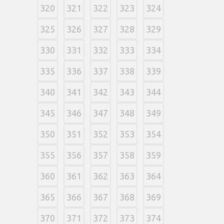
320
321
322
323
324
325
326
327
328
329
330
331
332
333
334
335
336
337
338
339
340
341
342
343
344
345
346
347
348
349
350
351
352
353
354
355
356
357
358
359
360
361
362
363
364
365
366
367
368
369
370
371
372
373
374