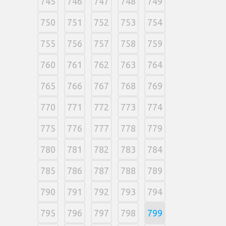
745
746
747
748
749
750
751
752
753
754
755
756
757
758
759
760
761
762
763
764
765
766
767
768
769
770
771
772
773
774
775
776
777
778
779
780
781
782
783
784
785
786
787
788
789
790
791
792
793
794
795
796
797
798
799