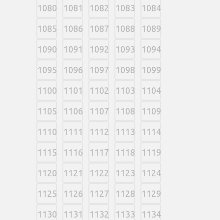
1080
1081
1082
1083
1084
1085
1086
1087
1088
1089
1090
1091
1092
1093
1094
1095
1096
1097
1098
1099
1100
1101
1102
1103
1104
1105
1106
1107
1108
1109
1110
1111
1112
1113
1114
1115
1116
1117
1118
1119
1120
1121
1122
1123
1124
1125
1126
1127
1128
1129
1130
1131
1132
1133
1134