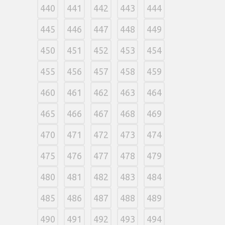
440
441
442
443
444
445
446
447
448
449
450
451
452
453
454
455
456
457
458
459
460
461
462
463
464
465
466
467
468
469
470
471
472
473
474
475
476
477
478
479
480
481
482
483
484
485
486
487
488
489
490
491
492
493
494