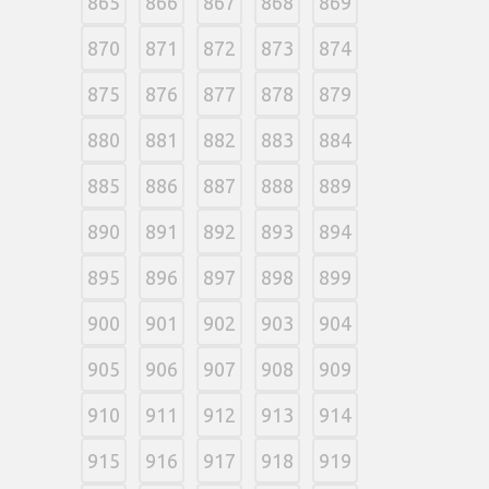
865
866
867
868
869
870
871
872
873
874
875
876
877
878
879
880
881
882
883
884
885
886
887
888
889
890
891
892
893
894
895
896
897
898
899
900
901
902
903
904
905
906
907
908
909
910
911
912
913
914
915
916
917
918
919