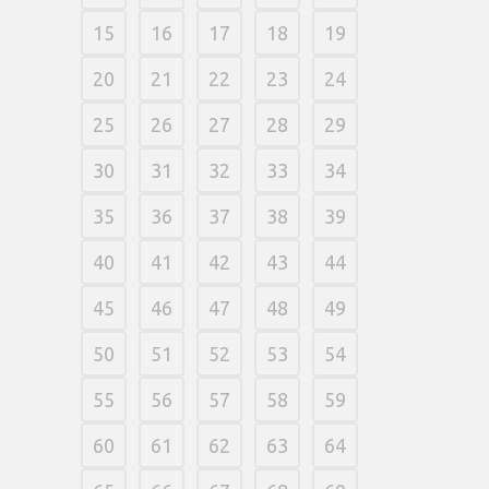
15
16
17
18
19
20
21
22
23
24
25
26
27
28
29
30
31
32
33
34
35
36
37
38
39
40
41
42
43
44
45
46
47
48
49
50
51
52
53
54
55
56
57
58
59
60
61
62
63
64