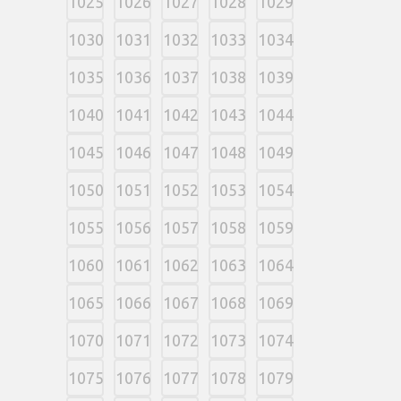
1025
1026
1027
1028
1029
1030
1031
1032
1033
1034
1035
1036
1037
1038
1039
1040
1041
1042
1043
1044
1045
1046
1047
1048
1049
1050
1051
1052
1053
1054
1055
1056
1057
1058
1059
1060
1061
1062
1063
1064
1065
1066
1067
1068
1069
1070
1071
1072
1073
1074
1075
1076
1077
1078
1079