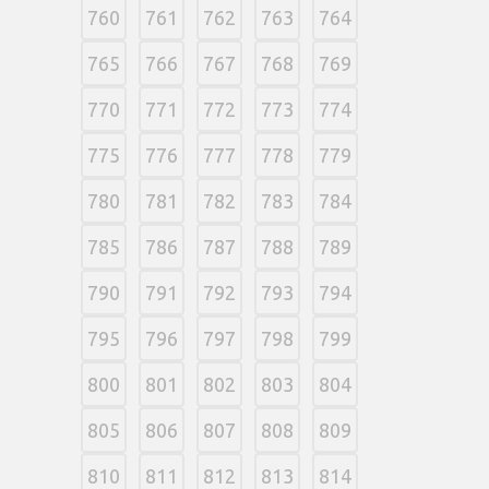
760
761
762
763
764
765
766
767
768
769
770
771
772
773
774
775
776
777
778
779
780
781
782
783
784
785
786
787
788
789
790
791
792
793
794
795
796
797
798
799
800
801
802
803
804
805
806
807
808
809
810
811
812
813
814