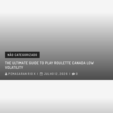
NÃO CATEGORIZADO
THE ULTIMATE GUIDE TO PLAY ROULETTE CANADA LOW
VOLATILITY
PEMASARAN RIO X
JULHO 12, 2026
0