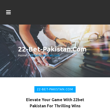
22-Bet-Pakistan.com
Home
>
22-bet-pakistan.com
22-BET-PAKISTAN.COM
Elevate Your Game With 22bet
Pakistan For Thrilling Wins