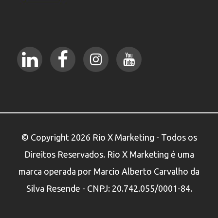
© Copyright 2026 Rio X Marketing - Todos os
Direitos Reservados. Rio X Marketing é uma
marca operada por Marcio Alberto Carvalho da
Silva Resende - CNPJ: 20.742.055/0001-84.