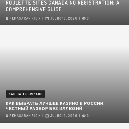
ROULETTE SITES CANADA NO REGISTRATION: A
COMPREHENSIVE GUIDE
PEMASARAN RIO X
JULHO 13, 2026
0
NÃO CATEGORIZADO
КАК ВЫБРАТЬ ЛУЧШЕЕ КАЗИНО В РОССИИ:
ЧЕСТНЫЙ РАЗБОР БЕЗ ИЛЛЮЗИЙ
PEMASARAN RIO X
JULHO 13, 2026
0