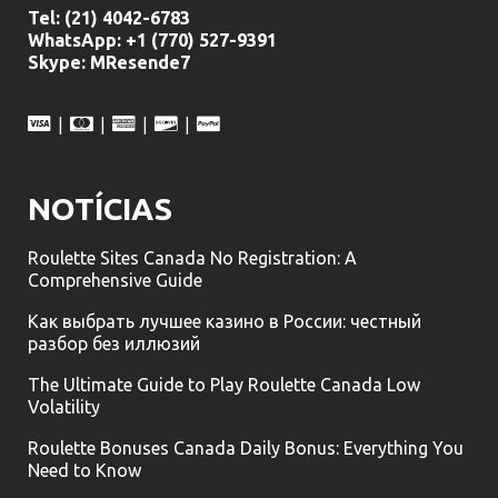
Tel:
(21) 4042-6783
WhatsApp: +1 (770) 527-9391
Skype: MResende7
|
|
|
|
NOTÍCIAS
Roulette Sites Canada No Registration: A
Comprehensive Guide
Как выбрать лучшее казино в России: честный
разбор без иллюзий
The Ultimate Guide to Play Roulette Canada Low
Volatility
Roulette Bonuses Canada Daily Bonus: Everything You
Need to Know