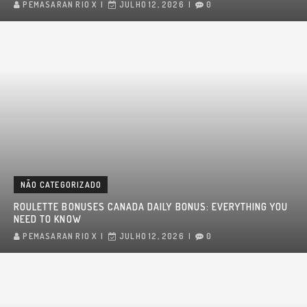
PEMASARAN RIO X
JULHO 12, 2026
0
NÃO CATEGORIZADO
ROULETTE BONUSES CANADA DAILY BONUS: EVERYTHING YOU
NEED TO KNOW
PEMASARAN RIO X
JULHO 12, 2026
0