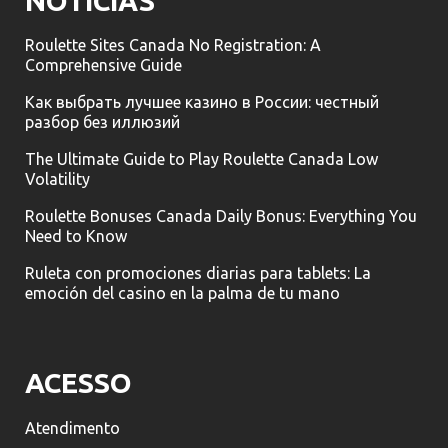
NOTÍCIAS
Roulette Sites Canada No Registration: A
Comprehensive Guide
Как выбрать лучшее казино в России: честный
разбор без иллюзий
The Ultimate Guide to Play Roulette Canada Low
Volatility
Roulette Bonuses Canada Daily Bonus: Everything You
Need to Know
Ruleta con promociones diarias para tablets: La
emoción del casino en la palma de tu mano
ACESSO
Atendimento