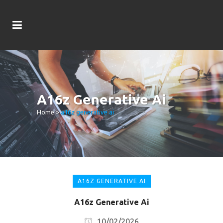
A16z Generative Ai
Home
>
a16z generative ai
A16Z GENERATIVE AI
A16z Generative Ai
10/02/2026