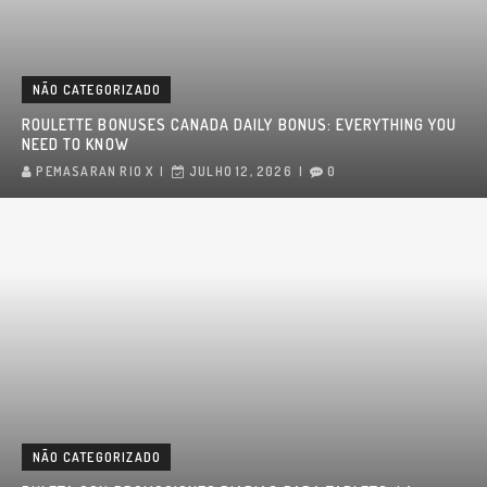
NÃO CATEGORIZADO
ROULETTE BONUSES CANADA DAILY BONUS: EVERYTHING YOU
NEED TO KNOW
PEMASARAN RIO X
JULHO 12, 2026
0
NÃO CATEGORIZADO