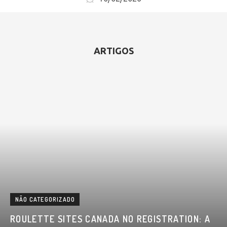
ARTIGOS
NÃO CATEGORIZADO
ROULETTE SITES CANADA NO REGISTRATION: A