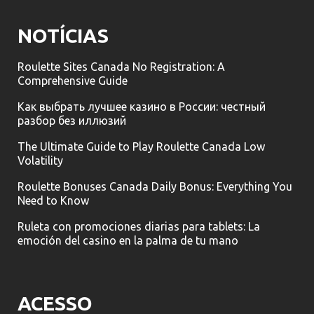
NOTÍCIAS
Roulette Sites Canada No Registration: A
Comprehensive Guide
Как выбрать лучшее казино в России: честный
разбор без иллюзий
The Ultimate Guide to Play Roulette Canada Low
Volatility
Roulette Bonuses Canada Daily Bonus: Everything You
Need to Know
Ruleta con promociones diarias para tablets: La
emoción del casino en la palma de tu mano
ACESSO