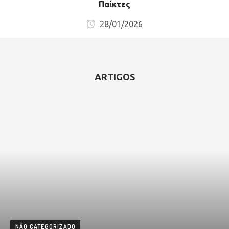
Παίκτες
28/01/2026
ARTIGOS
NÃO CATEGORIZADO