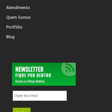
Atendimento
Quem Somos
Portfólio
Blog