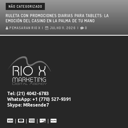
NÃO CATEGORIZADO
RULETA CON PROMOCIONES DIARIAS PARA TABLETS: LA
EMOCIÓN DEL CASINO EN LA PALMA DE TU MANO
PEMASARAN RIO X
JULHO 11, 2026
0
Tel:
(21) 4042-6783
WhatsApp: +1 (770) 527-9391
Skype: MResende7
|
|
|
|