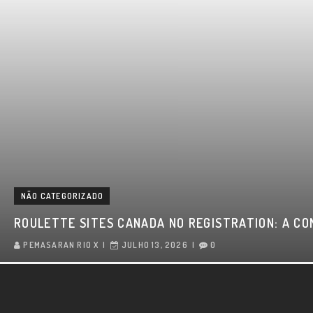
NÃO CATEGORIZADO
ROULETTE SITES CANADA NO REGISTRATION: A CO
PEMASARAN RIO X
JULHO 13, 2026
0