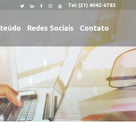
Tel:
(21) 4042-6783
teúdo
Redes Sociais
Contato