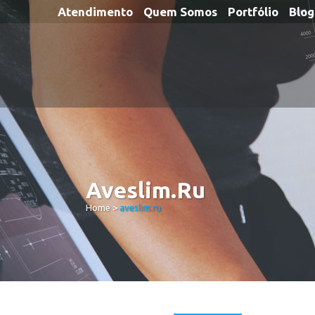
Atendimento
Quem Somos
Portfólio
Blog
Aveslim.ru
Home
>
aveslim.ru