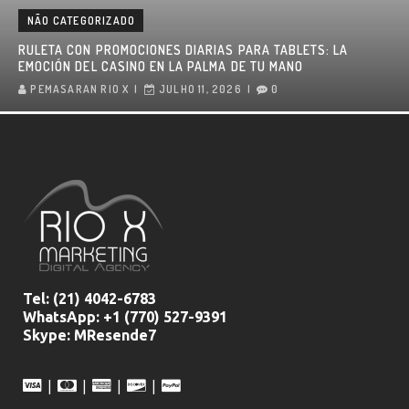
NÃO CATEGORIZADO
RULETA CON PROMOCIONES DIARIAS PARA TABLETS: LA
EMOCIÓN DEL CASINO EN LA PALMA DE TU MANO
PEMASARAN RIO X
JULHO 11, 2026
0
Tel:
(21) 4042-6783
WhatsApp: +1 (770) 527-9391
Skype: MResende7
|
|
|
|