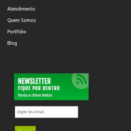
Atendimento
Quem Somos
Portfólio
Blog