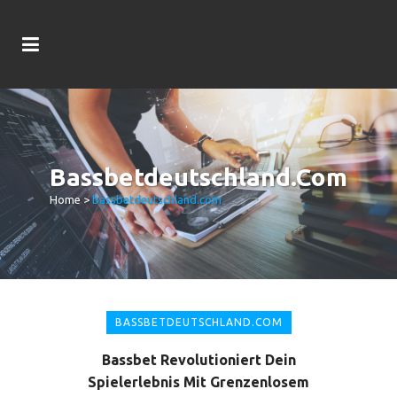
Bassbetdeutschland.com
Home
>
bassbetdeutschland.com
BASSBETDEUTSCHLAND.COM
Bassbet Revolutioniert Dein
Spielerlebnis Mit Grenzenlosem