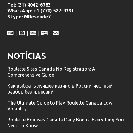
Tel:
(21) 4042-6783
WhatsApp: +1 (770) 527-9391
Skype: MResende7
|
|
|
|
NOTÍCIAS
Roulette Sites Canada No Registration: A
Comprehensive Guide
Как выбрать лучшее казино в России: честный
разбор без иллюзий
The Ultimate Guide to Play Roulette Canada Low
Volatility
Roulette Bonuses Canada Daily Bonus: Everything You
Need to Know