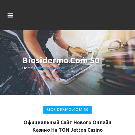
Biosidermo.com 50
Home
>
biosidermo.com 50
BIOSIDERMO.COM 50
Официальный Сайт Нового Онлайн
Казино На TON Jetton Casino