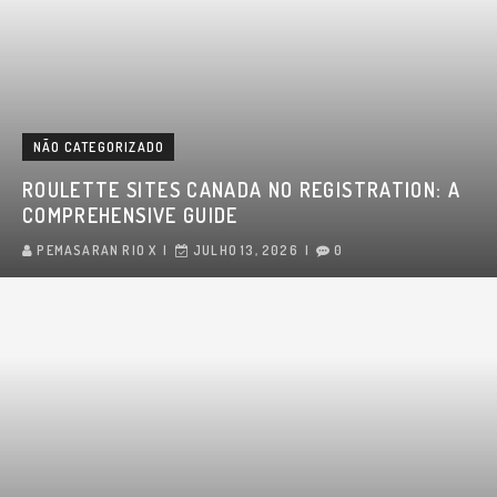
NÃO CATEGORIZADO
ROULETTE SITES CANADA NO REGISTRATION: A
COMPREHENSIVE GUIDE
PEMASARAN RIO X
JULHO 13, 2026
0