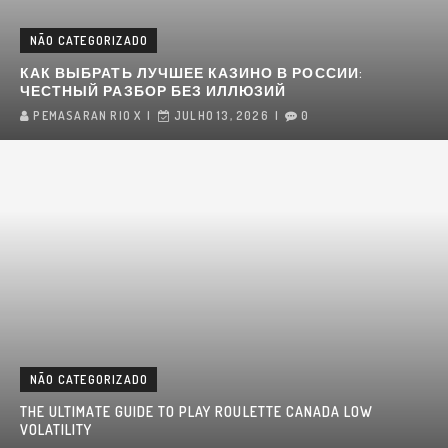
NÃO CATEGORIZADO
КАК ВЫБРАТЬ ЛУЧШЕЕ КАЗИНО В РОССИИ:
ЧЕСТНЫЙ РАЗБОР БЕЗ ИЛЛЮЗИЙ
PEMASARAN RIO X
JULHO 13, 2026
0
NÃO CATEGORIZADO
THE ULTIMATE GUIDE TO PLAY ROULETTE CANADA LOW
VOLATILITY