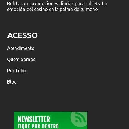
Ruleta con promociones diarias para tablets: La
emoción del casino en la palma de tu mano
ACESSO
Atendimento
Quem Somos
Portfólio
Blog