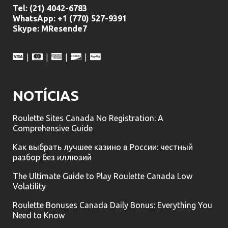
Tel:
(21) 4042-6783
WhatsApp: +1 (770) 527-9391
Skype: MResende7
|
|
|
|
NOTÍCIAS
Roulette Sites Canada No Registration: A
Comprehensive Guide
Как выбрать лучшее казино в России: честный
разбор без иллюзий
The Ultimate Guide to Play Roulette Canada Low
Volatility
Roulette Bonuses Canada Daily Bonus: Everything You
Need to Know