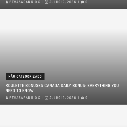
PEMASARAN RIO X
JULHO 12, 2026
0
NÃO CATEGORIZADO
ROULETTE BONUSES CANADA DAILY BONUS: EVERYTHING YOU
NEED TO KNOW
PEMASARAN RIO X
JULHO 12, 2026
0