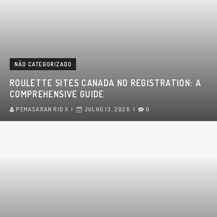
NÃO CATEGORIZADO
ROULETTE SITES CANADA NO REGISTRATION: A
COMPREHENSIVE GUIDE
PEMASARAN RIO X
JULHO 13, 2026
0