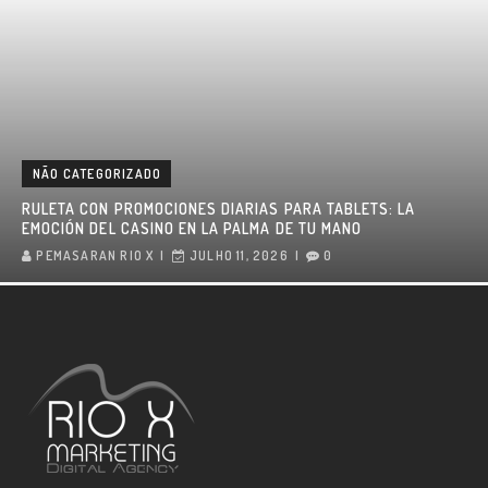
NÃO CATEGORIZADO
RULETA CON PROMOCIONES DIARIAS PARA TABLETS: LA
EMOCIÓN DEL CASINO EN LA PALMA DE TU MANO
PEMASARAN RIO X
JULHO 11, 2026
0