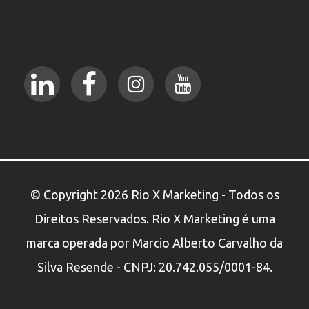
© Copyright 2026 Rio X Marketing - Todos os
Direitos Reservados. Rio X Marketing é uma
marca operada por Marcio Alberto Carvalho da
Silva Resende - CNPJ: 20.742.055/0001-84.