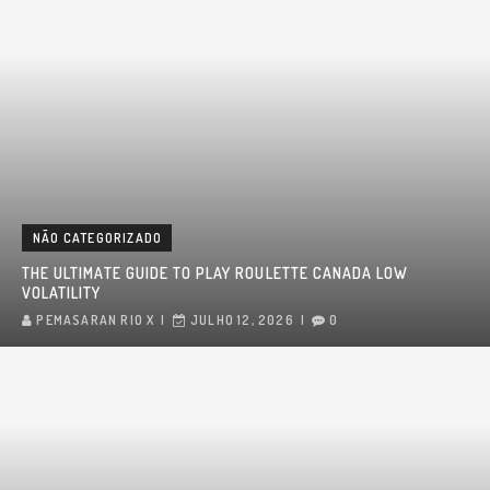
NÃO CATEGORIZADO
THE ULTIMATE GUIDE TO PLAY ROULETTE CANADA LOW
VOLATILITY
PEMASARAN RIO X
JULHO 12, 2026
0