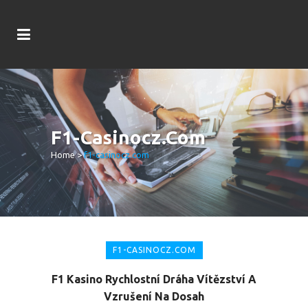
F1-Casinocz.com
Home
>
f1-casinocz.com
F1-CASINOCZ.COM
F1 Kasino Rychlostní Dráha Vítězství A
Vzrušení Na Dosah