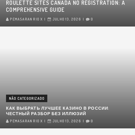
ROULETTE SITES CANADA NO REGISTRATION: A
COMPREHENSIVE GUIDE
PEMASARAN RIO X
JULHO 13, 2026
0
NÃO CATEGORIZADO
КАК ВЫБРАТЬ ЛУЧШЕЕ КАЗИНО В РОССИИ:
ЧЕСТНЫЙ РАЗБОР БЕЗ ИЛЛЮЗИЙ
PEMASARAN RIO X
JULHO 13, 2026
0