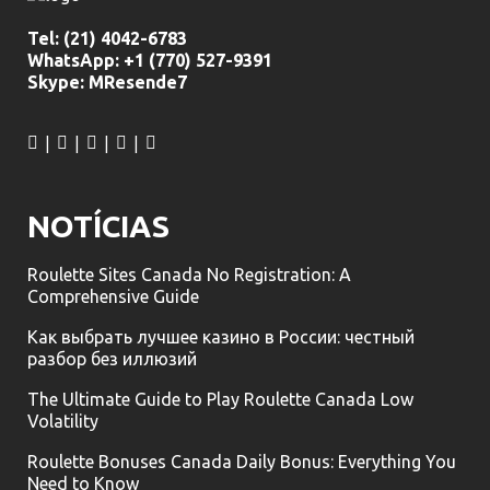
Tel:
(21) 4042-6783
WhatsApp: +1 (770) 527-9391
Skype: MResende7
|
|
|
|
NOTÍCIAS
Roulette Sites Canada No Registration: A
Comprehensive Guide
Как выбрать лучшее казино в России: честный
разбор без иллюзий
The Ultimate Guide to Play Roulette Canada Low
Volatility
Roulette Bonuses Canada Daily Bonus: Everything You
Need to Know