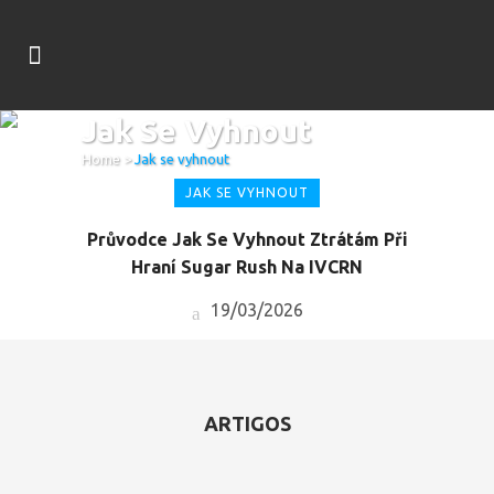
Jak Se Vyhnout
Home
>
Jak se vyhnout
JAK SE VYHNOUT
Průvodce Jak Se Vyhnout Ztrátám Při
Hraní Sugar Rush Na IVCRN
19/03/2026
ARTIGOS