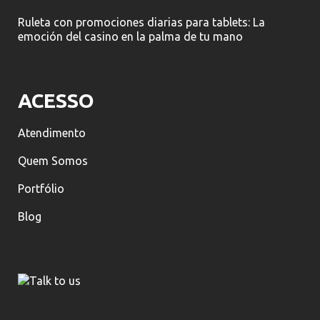
Ruleta con promociones diarias para tablets: La
emoción del casino en la palma de tu mano
ACESSO
Atendimento
Quem Somos
Portfólio
Blog