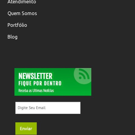
Atendimento
Quem Somos
Portfólio
Blog