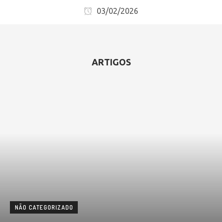
03/02/2026
ARTIGOS
NÃO CATEGORIZADO