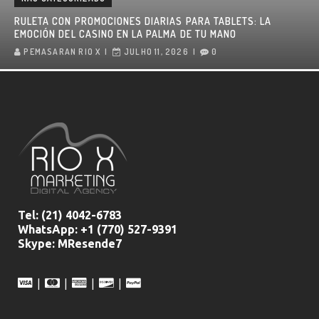
RULETA CON PROMOCIONES DIARIAS PARA TABLETS: LA
EMOCIÓN DEL CASINO EN LA PALMA DE TU MANO
PEMASARAN RIO X
JULHO 11, 2026
0
Tel:
(21) 4042-6783
WhatsApp: +1 (770) 527-9391
Skype: MResende7
|
|
|
|