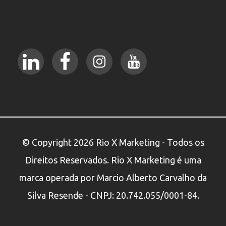
© Copyright 2026 Rio X Marketing - Todos os
Direitos Reservados. Rio X Marketing é uma
marca operada por Marcio Alberto Carvalho da
Silva Resende - CNPJ: 20.742.055/0001-84.