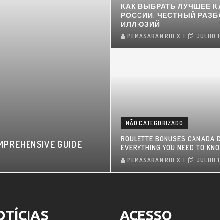
КАК ВЫБРАТЬ ЛУЧШЕЕ К
РОССИИ: ЧЕСТНЫЙ РАЗБ
ИЛЛЮЗИЙ
PEMASARAN RIO X
JULHO 1
NÃO CATEGORIZADO
ROULETTE BONUSES CANADA D
MPREHENSIVE GUIDE
EVERYTHING YOU NEED TO KN
PEMASARAN RIO X
JULHO 1
OTÍCIAS
ACESSO