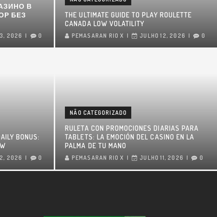
АЗИНО В
ОР БЕЗ
THE ULTIMATE GUIDE TO PLAY ROULETTE
CANADA LOW VOLATILITY
3, 2026
0
PEMASARAN RIO X
JULHO 12, 2026
0
NÃO CATEGORIZADO
RULETA CON PROMOCIONES DIARIAS PARA
AILY BONUS:
TABLETS: LA EMOCIÓN DEL CASINO EN LA
OW
PALMA DE TU MANO
2, 2026
0
PEMASARAN RIO X
JULHO 11, 2026
0