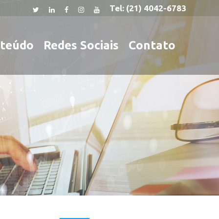
Tel:
(21) 4042-6783
teúdo
Redes Sociais
Contato