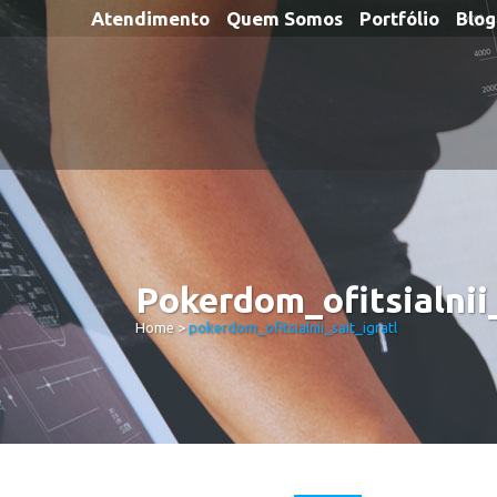
Atendimento
Quem Somos
Portfólio
Blog
Pokerdom_ofitsialnii_
Home
>
pokerdom_ofitsialnii_sait_igratl