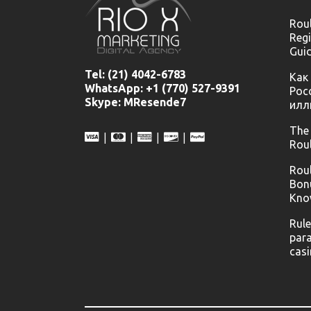
Roul
Regi
Gui
Tel:
(21) 4042-6783
Как
WhatsApp: +1 (770) 527-9391
Рос
Skype: MResende7
илл
The 
|
|
|
|
Roul
Rou
Bonu
Kno
Rule
para
casi