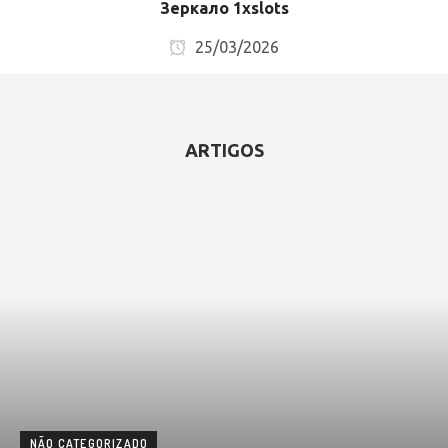
Зеркало 1xslots
25/03/2026
ARTIGOS
NÃO CATEGORIZADO