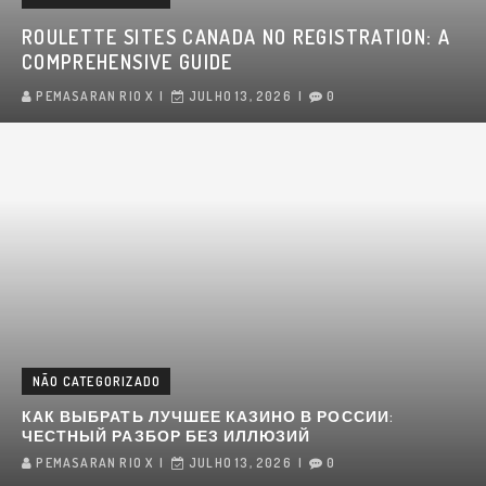
ROULETTE SITES CANADA NO REGISTRATION: A
COMPREHENSIVE GUIDE
PEMASARAN RIO X
JULHO 13, 2026
0
NÃO CATEGORIZADO
КАК ВЫБРАТЬ ЛУЧШЕЕ КАЗИНО В РОССИИ:
ЧЕСТНЫЙ РАЗБОР БЕЗ ИЛЛЮЗИЙ
PEMASARAN RIO X
JULHO 13, 2026
0