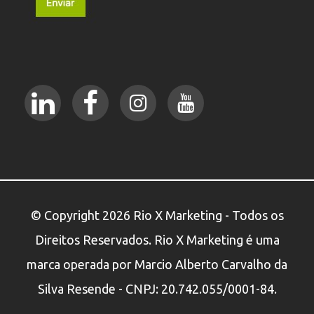
© Copyright 2026 Rio X Marketing - Todos os
Direitos Reservados. Rio X Marketing é uma
marca operada por Marcio Alberto Carvalho da
Silva Resende - CNPJ: 20.742.055/0001-84.