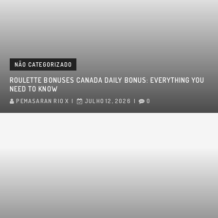
NÃO CATEGORIZADO
ROULETTE BONUSES CANADA DAILY BONUS: EVERYTHING YOU
NEED TO KNOW
PEMASARAN RIO X
JULHO 12, 2026
0