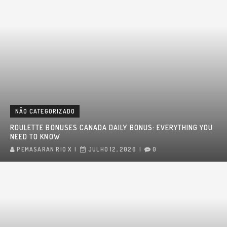
NÃO CATEGORIZADO
ROULETTE BONUSES CANADA DAILY BONUS: EVERYTHING YOU
NEED TO KNOW
PEMASARAN RIO X
JULHO 12, 2026
0