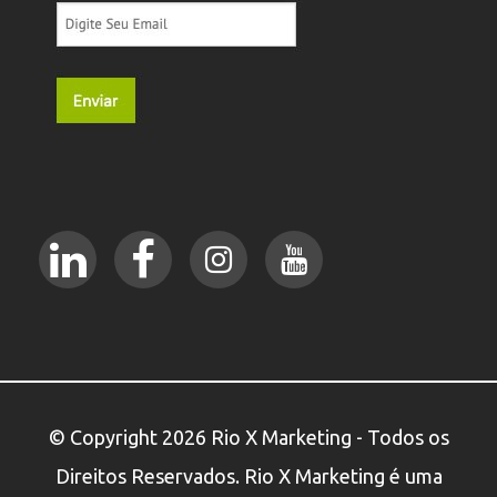
© Copyright 2026 Rio X Marketing - Todos os
Direitos Reservados. Rio X Marketing é uma