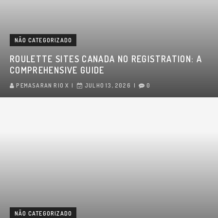
NÃO CATEGORIZADO
ROULETTE SITES CANADA NO REGISTRATION: A
COMPREHENSIVE GUIDE
PEMASARAN RIO X
JULHO 13, 2026
0
NÃO CATEGORIZADO