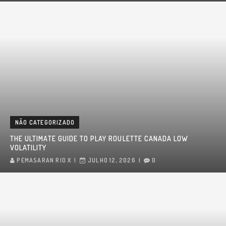
NÃO CATEGORIZADO
THE ULTIMATE GUIDE TO PLAY ROULETTE CANADA LOW
VOLATILITY
PEMASARAN RIO X
JULHO 12, 2026
0