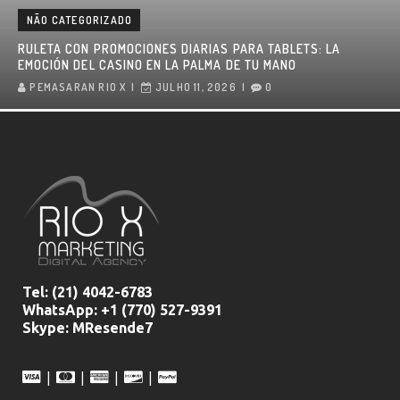
NÃO CATEGORIZADO
RULETA CON PROMOCIONES DIARIAS PARA TABLETS: LA
EMOCIÓN DEL CASINO EN LA PALMA DE TU MANO
PEMASARAN RIO X
JULHO 11, 2026
0
Tel:
(21) 4042-6783
WhatsApp: +1 (770) 527-9391
Skype: MResende7
|
|
|
|