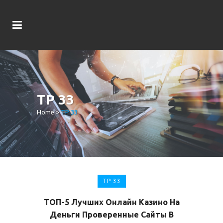
ТР 33
Home
>
ТР 33
ТР 33
ТОП-5 Лучших Онлайн Казино На
Деньги Проверенные Сайты В