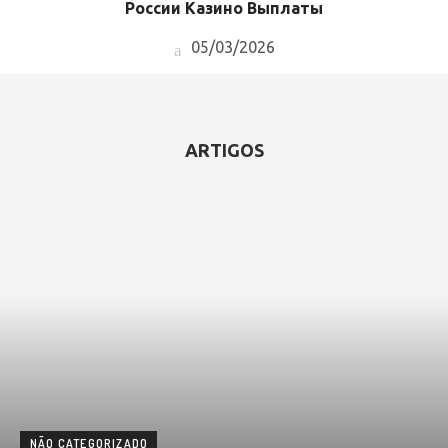
России Казино Выплаты
05/03/2026
ARTIGOS
NÃO CATEGORIZADO