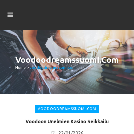
Voodoodreamssuomi.com
Home
>
voodoodreamssuomi.com
VOODOODREAMSSUOMI.COM
Voodoon Unelmien Kasino Seikkailu
22/01/2026