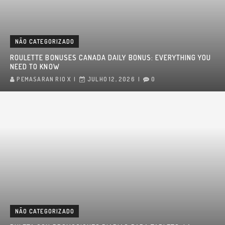
NÃO CATEGORIZADO
ROULETTE BONUSES CANADA DAILY BONUS: EVERYTHING YOU
NEED TO KNOW
PEMASARAN RIO X
JULHO 12, 2026
0
NÃO CATEGORIZADO