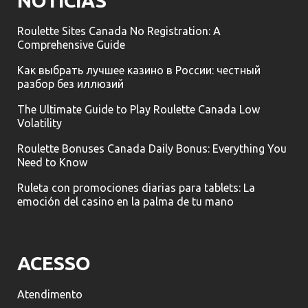
NOTÍCIAS
Roulette Sites Canada No Registration: A
Comprehensive Guide
Как выбрать лучшее казино в России: честный
разбор без иллюзий
The Ultimate Guide to Play Roulette Canada Low
Volatility
Roulette Bonuses Canada Daily Bonus: Everything You
Need to Know
Ruleta con promociones diarias para tablets: La
emoción del casino en la palma de tu mano
ACESSO
Atendimento