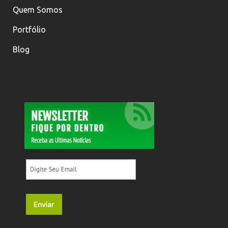
Quem Somos
Portfólio
Blog