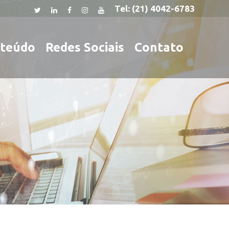
Tel:
(21) 4042-6783
teúdo
Redes Sociais
Contato