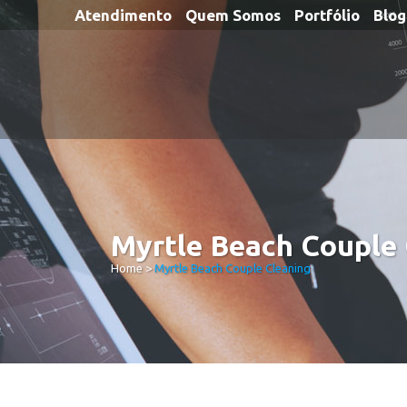
Atendimento
Quem Somos
Portfólio
Blog
Myrtle Beach Couple 
Home
>
Myrtle Beach Couple Cleaning