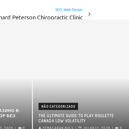
SEO, Web Design
hard Peterson Chiropractic Clinic
NÃO CATEGORIZADO
АЗИНО В
ОР БЕЗ
THE ULTIMATE GUIDE TO PLAY ROULETTE
CANADA LOW VOLATILITY
3, 2026
0
PEMASARAN RIO X
JULHO 12, 2026
0