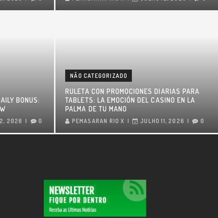
NÃO CATEGORIZADO
RULETA CON PROMOCIONES DIARIAS PARA
AILY BONUS:
TABLETS: LA EMOCIÓN DEL CASINO EN LA
OW
PALMA DE TU MANO
2, 2026
0
PEMASARAN RIO X
JULHO 11, 2026
0