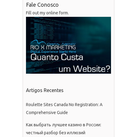
Fale Conosco
Fill out my
online form
.
Artigos Recentes
Roulette Sites Canada No Registration: A
Comprehensive Guide
Как выбрать лучшее казино в России:
честный разбор без иллюзий