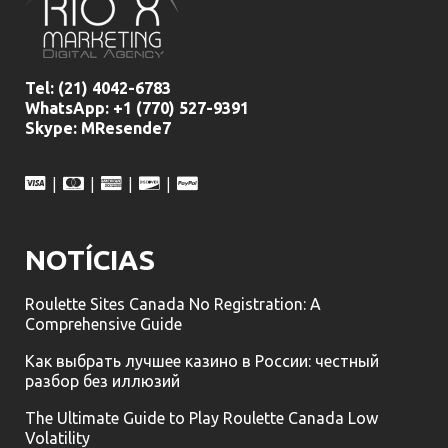
Tel:
(21) 4042-6783
WhatsApp: +1 (770) 527-9391
Skype: MResende7
|
|
|
|
NOTÍCIAS
Roulette Sites Canada No Registration: A
Comprehensive Guide
Как выбрать лучшее казино в России: честный
разбор без иллюзий
The Ultimate Guide to Play Roulette Canada Low
Volatility