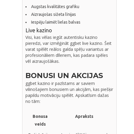
Augstas kvalitātes grafiku
Aizraujošas sižeta līnijas
Iespēju laimēt lielas balvas
Live kazino
Visi, kas vēlas iegūt autentisku kazino
pieredzi, var izmēģināt ggbet live kazino. Šeit
varat spēlēt reālos galda spēļu variantus ar
profesionāliem dīleriem, kas padara spēles
vēl aizraujošākas.
BONUSI UN AKCIJAS
ggbet kazino ir pazīstams ar saviem
vilinošajiem bonusiem un akcijām, kas piešķir
papildu motivāciju spēlēt. Apskatīsim dažas
no tām:
Bonusa
Apraksts
veids