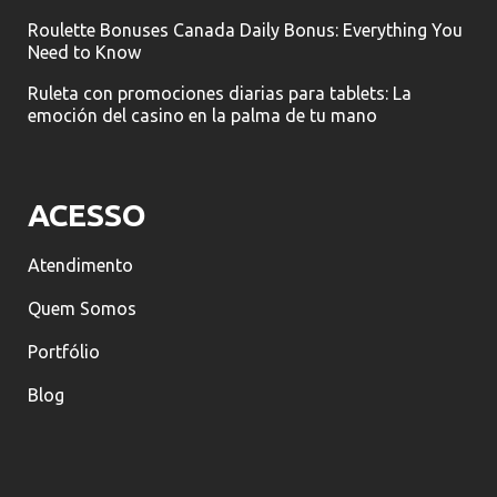
Roulette Bonuses Canada Daily Bonus: Everything You
Need to Know
Ruleta con promociones diarias para tablets: La
emoción del casino en la palma de tu mano
ACESSO
Atendimento
Quem Somos
Portfólio
Blog