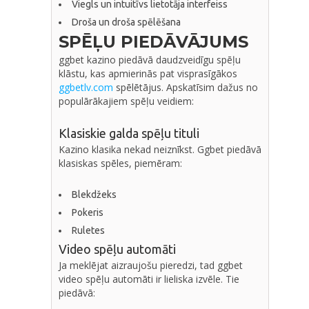
Viegls un intuitīvs lietotāja interfeiss
Droša un droša spēlēšana
SPĒĻU PIEDĀVĀJUMS
ggbet kazino piedāvā daudzveidīgu spēļu
klāstu, kas apmierinās pat visprasīgākos
ggbetlv.com
spēlētājus. Apskatīsim dažus no
populārākajiem spēļu veidiem:
Klasiskie galda spēļu tituli
Kazino klasika nekad neiznīkst. Ggbet piedāvā
klasiskas spēles, piemēram:
Blekdžeks
Pokeris
Ruletes
Video spēļu automāti
Ja meklējat aizraujošu pieredzi, tad ggbet
video spēļu automāti ir lieliska izvēle. Tie
piedāvā: