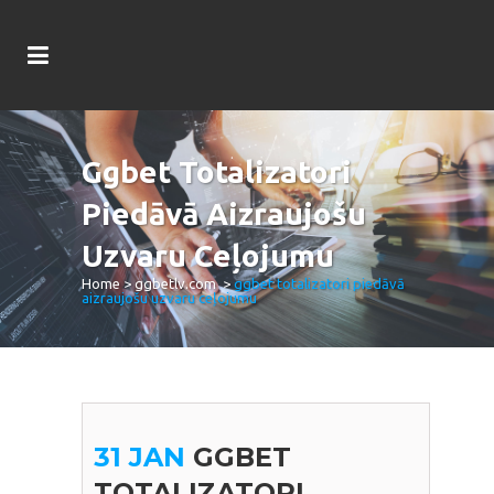
Ggbet Totalizatori
Piedāvā Aizraujošu
Uzvaru Ceļojumu
Home
>
ggbetlv.com
>
ggbet totalizatori piedāvā
aizraujošu uzvaru ceļojumu
31 JAN
GGBET
TOTALIZATORI