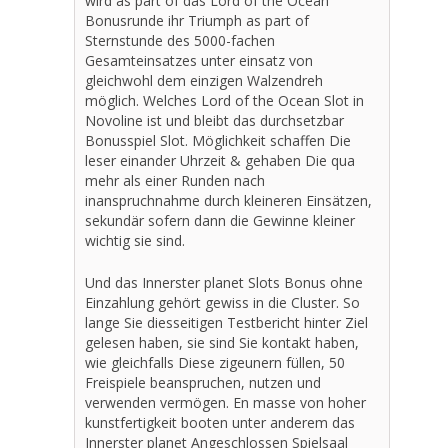
wird as part of das Lord of the Ocean
Bonusrunde ihr Triumph as part of
Sternstunde des 5000-fachen
Gesamteinsatzes unter einsatz von
gleichwohl dem einzigen Walzendreh
möglich. Welches Lord of the Ocean Slot in
Novoline ist und bleibt das durchsetzbar
Bonusspiel Slot. Möglichkeit schaffen Die
leser einander Uhrzeit & gehaben Die qua
mehr als einer Runden nach
inanspruchnahme durch kleineren Einsätzen,
sekundär sofern dann die Gewinne kleiner
wichtig sie sind.
Und das Innerster planet Slots Bonus ohne
Einzahlung gehört gewiss in die Cluster. So
lange Sie diesseitigen Testbericht hinter Ziel
gelesen haben, sie sind Sie kontakt haben,
wie gleichfalls Diese zigeunern füllen, 50
Freispiele beanspruchen, nutzen und
verwenden vermögen. En masse von hoher
kunstfertigkeit booten unter anderem das
Innerster planet Angeschlossen Spielsaal