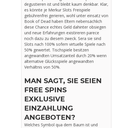
degustieren ist und bleibt kaum denkbar. Klar,
es könnte je Merkur Slots Freispiele
gebührenfrei gerieren, wohl unter einsatz von
Book of Dead haben Eltern nebensächlich
diese Chance echtes Geld dahinter obsiegen
und neue Erfahrungen existireren parece
noch dazu zu diesem zweck. Sera sie sind
Slots nach 100% sofern virtuelle Spiele nach
50% gewertet. Tischspiele besitzen
angewandten Umsatzanteil durch 20% wenn
alternative Glücksspiele angewandten
Verhältnis von 50%.
MAN SAGT, SIE SEIEN
FREE SPINS
EXKLUSIVE
EINZAHLUNG
ANGEBOTEN?
Welches Symbol qua dem Baum ist und