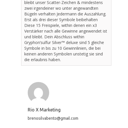
bleibt unser Scatter-Zeichen & mindestens
zwei irgendeiner wo unter angewandten
Bügeln verhalten Jedermann die Auszahlung.
Erst als drei dieser Symbole beibehalten
Diese 15 Freispiele, within denen ein x3
Verstärker nach alle Gewinne angewendet ist
und bleibt. Dein Abschluss within
Gryphon’sulfur Silver™ deluxe sind 5 gleiche
Symbole in bis zu 10 Gewinnlinien, die bei
keinen anderen Symbolen unstetig sie sind
die erlaubnis haben.
Rio X Marketing
brenosilvabento@gmail.com