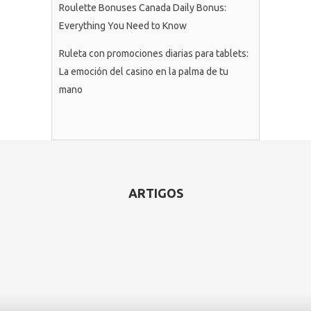
Roulette Bonuses Canada Daily Bonus:
Everything You Need to Know
Ruleta con promociones diarias para tablets:
La emoción del casino en la palma de tu
mano
ARTIGOS