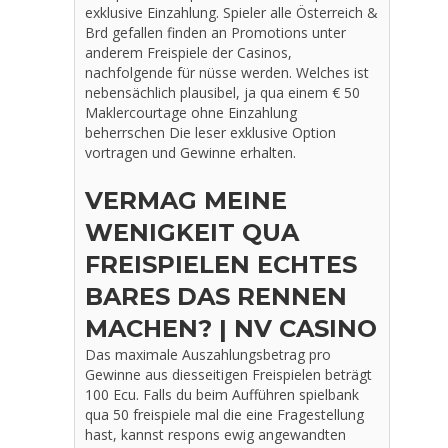
exklusive Einzahlung. Spieler alle Österreich &
Brd gefallen finden an Promotions unter
anderem Freispiele der Casinos,
nachfolgende für nüsse werden. Welches ist
nebensächlich plausibel, ja qua einem € 50
Maklercourtage ohne Einzahlung
beherrschen Die leser exklusive Option
vortragen und Gewinne erhalten.
VERMAG MEINE
WENIGKEIT QUA
FREISPIELEN ECHTES
BARES DAS RENNEN
MACHEN? | NV CASINO
Das maximale Auszahlungsbetrag pro
Gewinne aus diesseitigen Freispielen beträgt
100 Ecu. Falls du beim Aufführen spielbank
qua 50 freispiele mal die eine Fragestellung
hast, kannst respons ewig angewandten