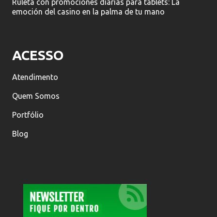
Ruleta con promociones diarias para tablets: La
emoción del casino en la palma de tu mano
ACESSO
Atendimento
Quem Somos
Portfólio
Blog