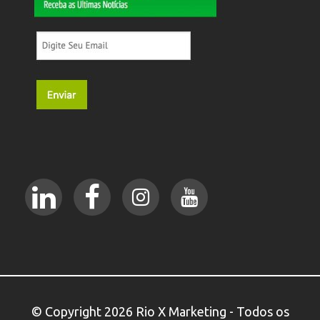
© Copyright 2026 Rio X Marketing - Todos os