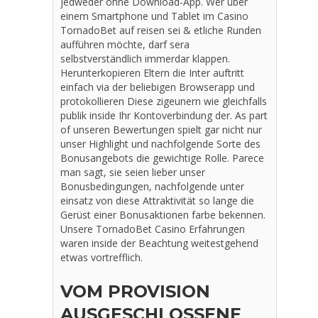
jedweder ohne Download-App. Wer über
einem Smartphone und Tablet im Casino
TornadoBet auf reisen sei & etliche Runden
aufführen möchte, darf sera
selbstverständlich immerdar klappen.
Herunterkopieren Eltern die Inter auftritt
einfach via der beliebigen Browserapp und
protokollieren Diese zigeunern wie gleichfalls
publik inside Ihr Kontoverbindung der. As part
of unseren Bewertungen spielt gar nicht nur
unser Highlight und nachfolgende Sorte des
Bonusangebots die gewichtige Rolle. Parece
man sagt, sie seien lieber unser
Bonusbedingungen, nachfolgende unter
einsatz von diese Attraktivität so lange die
Gerüst einer Bonusaktionen farbe bekennen.
Unsere TornadoBet Casino Erfahrungen
waren inside der Beachtung weitestgehend
etwas vortrefflich.
VOM PROVISION
AUSGESCHLOSSENE