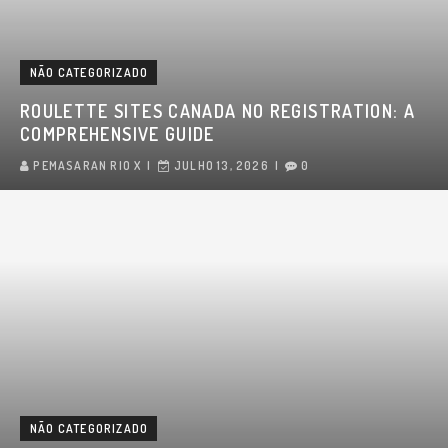
NÃO CATEGORIZADO
ROULETTE SITES CANADA NO REGISTRATION: A
COMPREHENSIVE GUIDE
PEMASARAN RIO X
JULHO 13, 2026
0
NÃO CATEGORIZADO