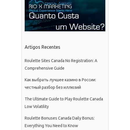
Artigos Recentes
Roulette Sites Canada No Registration: A
Comprehensive Guide
Как выбрать лучшее казино в России:
честный разбор без иллюзий
The Ultimate Guide to Play Roulette Canada
Low Volatility
Roulette Bonuses Canada Daily Bonus:
Everything You Need to Know