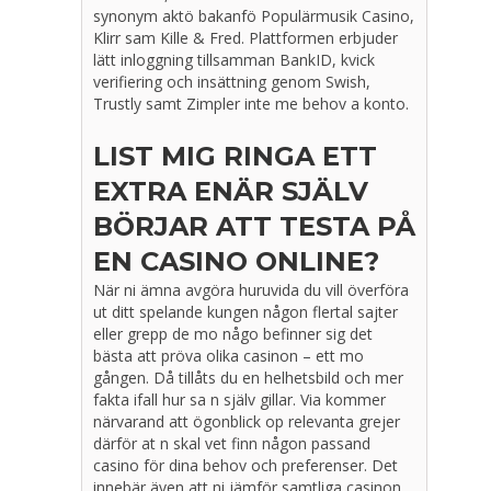
synonym aktö bakanfö Populärmusik Casino,
Klirr sam Kille & Fred. Plattformen erbjuder
lätt inloggning tillsamman BankID, kvick
verifiering och insättning genom Swish,
Trustly samt Zimpler inte me behov a konto.
LIST MIG RINGA ETT
EXTRA ENÄR SJÄLV
BÖRJAR ATT TESTA PÅ
EN CASINO ONLINE?
När ni ämna avgöra huruvida du vill överföra
ut ditt spelande kungen någon flertal sajter
eller grepp de mo någo befinner sig det
bästa att pröva olika casinon – ett mo
gången. Då tillåts du en helhetsbild och mer
fakta ifall hur sa n själv gillar. Via kommer
närvarand att ögonblick op relevanta grejer
därför at n skal vet finn någon passand
casino för dina behov och preferenser. Det
innebär även att ni jämför samtliga casinon