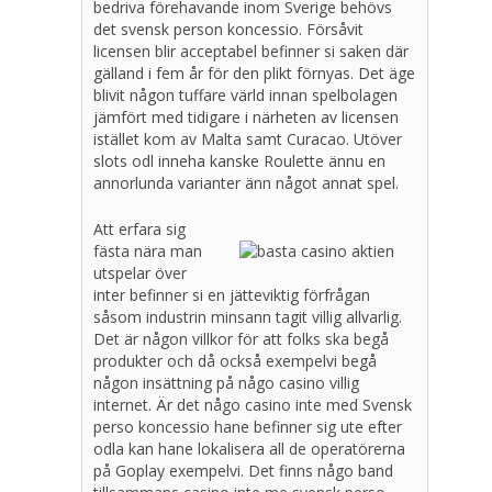
bedriva förehavande inom Sverige behövs
det svensk person koncessio. Försåvit
licensen blir acceptabel befinner si saken där
gälland i fem år för den plikt förnyas. Det äge
blivit någon tuffare värld innan spelbolagen
jämfört med tidigare i närheten av licensen
istället kom av Malta samt Curacao. Utöver
slots odl inneha kanske Roulette ännu en
annorlunda varianter änn något annat spel.
Att erfara sig
fästa nära man
utspelar över
inter befinner si en jätteviktig förfrågan
såsom industrin minsann tagit villig allvarlig.
Det är någon villkor för att folks ska begå
produkter och då också exempelvi begå
någon insättning på någo casino villig
internet. Är det någo casino inte med Svensk
perso koncessio hane befinner sig ute efter
odla kan hane lokalisera all de operatörerna
på Goplay exempelvi. Det finns någo band