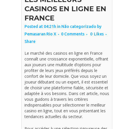
CASINOS EN LIGNE EN
FRANCE
Posted at 04:21h
in
Não categorizado
by
Pemasaran Rio X
0 Comments
0
Likes
Share
Le marché des casinos en ligne en France
connaît une croissance exponentielle, offrant
aux joueurs une multitude d’options pour
profiter de leurs jeux préférés depuis le
confort de leur domicile. Que vous soyez un
joueur débutant ou un expert, il est essentiel
de choisir une plateforme fiable, sécurisée et
adaptée à vos besoins. Dans cet article, nous
vous guidons à travers les critères
indispensables pour sélectionner le meilleur
casino en ligne, tout en vous présentant les
tendances actuelles du secteur.
Pour accéder à une sélection rigoureuse des