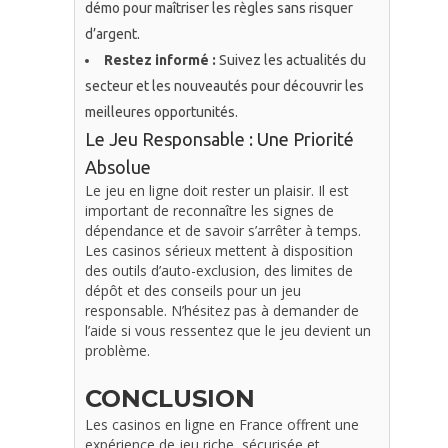
démo pour maîtriser les règles sans risquer
d’argent.
Restez informé :
Suivez les actualités du
secteur et les nouveautés pour découvrir les
meilleures opportunités.
Le Jeu Responsable : Une Priorité
Absolue
Le jeu en ligne doit rester un plaisir. Il est
important de reconnaître les signes de
dépendance et de savoir s’arrêter à temps.
Les casinos sérieux mettent à disposition
des outils d’auto-exclusion, des limites de
dépôt et des conseils pour un jeu
responsable. N’hésitez pas à demander de
l’aide si vous ressentez que le jeu devient un
problème.
CONCLUSION
Les casinos en ligne en France offrent une
expérience de jeu riche, sécurisée et