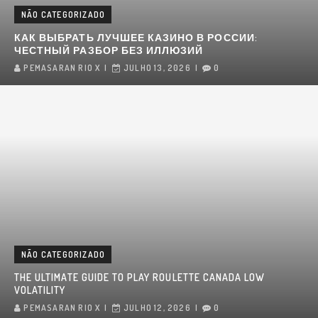
NÃO CATEGORIZADO
КАК ВЫБРАТЬ ЛУЧШЕЕ КАЗИНО В РОССИИ:
ЧЕСТНЫЙ РАЗБОР БЕЗ ИЛЛЮЗИЙ
PEMASARAN RIO X
JULHO 13, 2026
0
NÃO CATEGORIZADO
THE ULTIMATE GUIDE TO PLAY ROULETTE CANADA LOW
VOLATILITY
PEMASARAN RIO X
JULHO 12, 2026
0