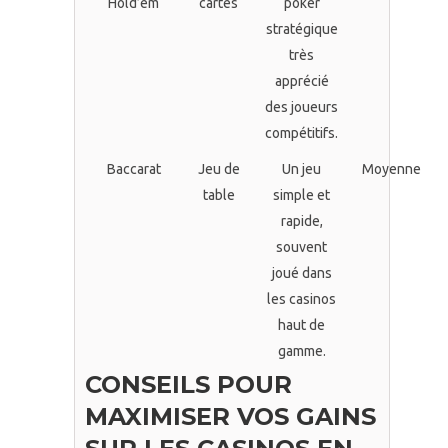
Hold’em
cartes
poker
stratégique
très
apprécié
des joueurs
compétitifs.
Baccarat
Jeu de
Un jeu
Moyenne
table
simple et
rapide,
souvent
joué dans
les casinos
haut de
gamme.
CONSEILS POUR
MAXIMISER VOS GAINS