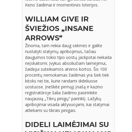
Keno žaidimai ir momentinės loterijos.
WILLIAM GIVE IR
ŠVIEŽIOS „INSANE
ARROWS“
Žinoma, tam reikia daug sėkmės ir galite
nustatyti statymų apribojimus, tačiau
daugumos tokio tipo uostų jackpotai niekada
neįskaitomi. Įvykus absoliučiam laimėjimui,
žaidėjui suteikiamos atviros kortos. Šis 100
procentų nemokamas žaidimas yra šiek tiek
kitoks nei tie, kurie randami dideliuose
uostuose. Įneškite pirmąjį įnašą ir kazino
registratūroje šalia žaidimo pasirinkite
naujausią „Tikrų pinigų“ parinktį. Lažybų
apribojimai visada aktyvuojami, kai statymai
atliekami su tikrais pinigais.
DIDELI LAIMĖJIMAI SU