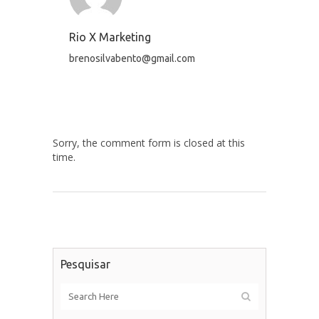
Rio X Marketing
brenosilvabento@gmail.com
Sorry, the comment form is closed at this
time.
Pesquisar