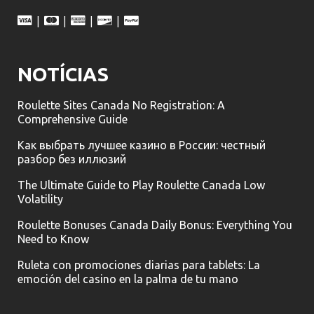
|
|
|
|
NOTÍCIAS
Roulette Sites Canada No Registration: A
Comprehensive Guide
Как выбрать лучшее казино в России: честный
разбор без иллюзий
The Ultimate Guide to Play Roulette Canada Low
Volatility
Roulette Bonuses Canada Daily Bonus: Everything You
Need to Know
Ruleta con promociones diarias para tablets: La
emoción del casino en la palma de tu mano