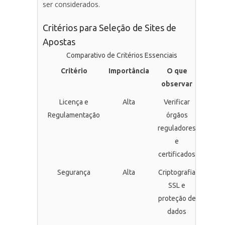
ser considerados.
Critérios para Seleção de Sites de
Apostas
Comparativo de Critérios Essenciais
Critério
Importância
O que
observar
Licença e
Alta
Verificar
Regulamentação
órgãos
reguladores
e
certificados
Segurança
Alta
Criptografia
SSL e
proteção de
dados