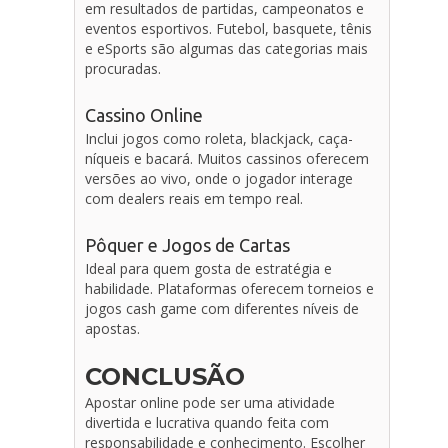
em resultados de partidas, campeonatos e
eventos esportivos. Futebol, basquete, tênis
e eSports são algumas das categorias mais
procuradas.
Cassino Online
Inclui jogos como roleta, blackjack, caça-
níqueis e bacará. Muitos cassinos oferecem
versões ao vivo, onde o jogador interage
com dealers reais em tempo real.
Pôquer e Jogos de Cartas
Ideal para quem gosta de estratégia e
habilidade. Plataformas oferecem torneios e
jogos cash game com diferentes níveis de
apostas.
CONCLUSÃO
Apostar online pode ser uma atividade
divertida e lucrativa quando feita com
responsabilidade e conhecimento. Escolher