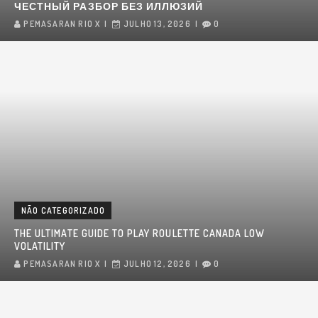
ЧЕСТНЫЙ РАЗБОР БЕЗ ИЛЛЮЗИЙ
PEMASARAN RIO X
JULHO 13, 2026
0
NÃO CATEGORIZADO
THE ULTIMATE GUIDE TO PLAY ROULETTE CANADA LOW
VOLATILITY
PEMASARAN RIO X
JULHO 12, 2026
0