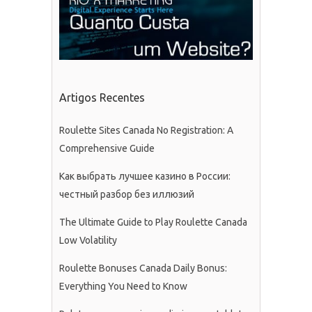
Artigos Recentes
Roulette Sites Canada No Registration: A
Comprehensive Guide
Как выбрать лучшее казино в России:
честный разбор без иллюзий
The Ultimate Guide to Play Roulette Canada
Low Volatility
Roulette Bonuses Canada Daily Bonus:
Everything You Need to Know