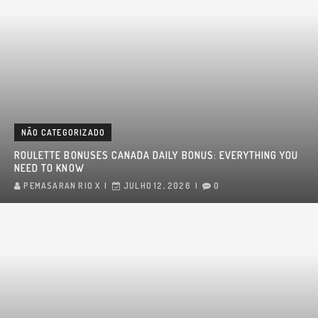
NÃO CATEGORIZADO
ROULETTE BONUSES CANADA DAILY BONUS: EVERYTHING YOU
NEED TO KNOW
PEMASARAN RIO X
JULHO 12, 2026
0