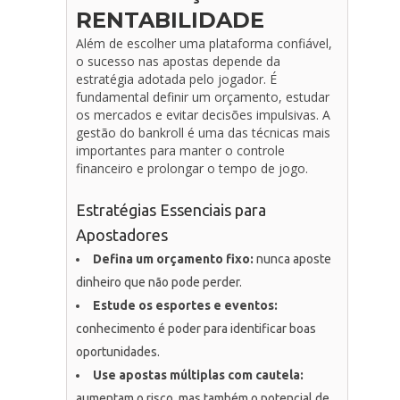
RENTABILIDADE
Além de escolher uma plataforma confiável,
o sucesso nas apostas depende da
estratégia adotada pelo jogador. É
fundamental definir um orçamento, estudar
os mercados e evitar decisões impulsivas. A
gestão do bankroll é uma das técnicas mais
importantes para manter o controle
financeiro e prolongar o tempo de jogo.
Estratégias Essenciais para
Apostadores
Defina um orçamento fixo:
nunca aposte
dinheiro que não pode perder.
Estude os esportes e eventos:
conhecimento é poder para identificar boas
oportunidades.
Use apostas múltiplas com cautela:
aumentam o risco, mas também o potencial de