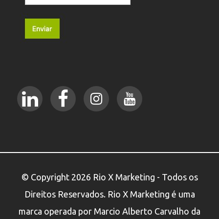
© Copyright 2026 Rio X Marketing - Todos os
Direitos Reservados. Rio X Marketing é uma
marca operada por Marcio Alberto Carvalho da