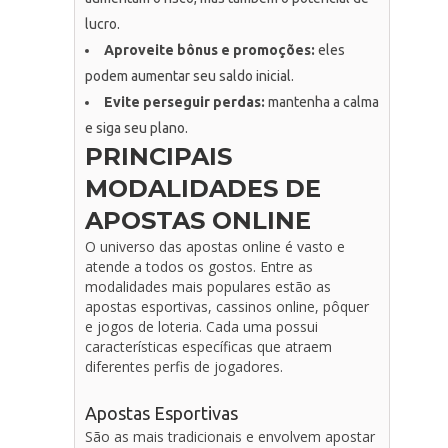
lucro.
Aproveite bônus e promoções:
eles
podem aumentar seu saldo inicial.
Evite perseguir perdas:
mantenha a calma
e siga seu plano.
PRINCIPAIS
MODALIDADES DE
APOSTAS ONLINE
O universo das apostas online é vasto e
atende a todos os gostos. Entre as
modalidades mais populares estão as
apostas esportivas, cassinos online, pôquer
e jogos de loteria. Cada uma possui
características específicas que atraem
diferentes perfis de jogadores.
Apostas Esportivas
São as mais tradicionais e envolvem apostar