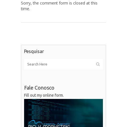
Sorry, the comment form is closed at this
time.
Pesquisar
Fale Conosco
Fill out my
online form
.