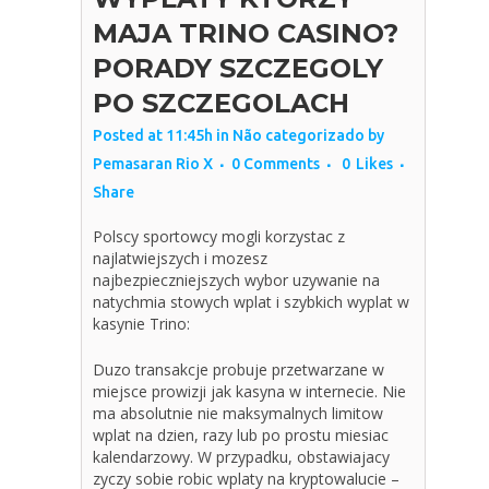
MAJA TRINO CASINO?
PORADY SZCZEGOLY
PO SZCZEGOLACH
Posted at 11:45h
in
Não categorizado
by
Pemasaran Rio X
0 Comments
0
Likes
Share
Polscy sportowcy mogli korzystac z
najlatwiejszych i mozesz
najbezpieczniejszych wybor uzywanie na
natychmia stowych wplat i szybkich wyplat w
kasynie Trino:
Duzo transakcje probuje przetwarzane w
miejsce prowizji jak kasyna w internecie. Nie
ma absolutnie nie maksymalnych limitow
wplat na dzien, razy lub po prostu miesiac
kalendarzowy. W przypadku, obstawiajacy
zyczy sobie robic wplaty na kryptowalucie –