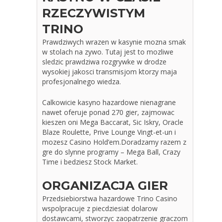
RZECZYWISTYM
TRINO
Prawdziwych wrazen w kasynie mozna smak
w stolach na zywo. Tutaj jest to mozliwe
sledzic prawdziwa rozgrywke w drodze
wysokiej jakosci transmisjom ktorzy maja
profesjonalnego wiedza.
Calkowicie kasyno hazardowe nienagrane
nawet oferuje ponad 270 gier, zajmowac
kieszen oni Mega Baccarat, Sic Iskry, Oracle
Blaze Roulette, Prive Lounge Vingt-et-un i
mozesz Casino Hold’em.Doradzamy razem z
gre do slynne programy – Mega Ball, Crazy
Time i bedziesz Stock Market.
ORGANIZACJA GIER
Przedsiebiorstwa hazardowe Trino Casino
wspolpracuje z piecdziesiat dolarow
dostawcami, stworzyc zaopatrzenie graczom