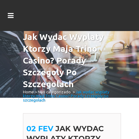
Jak Wydac Wyplaty
Ktorzy Maja Trino
Casino? Porady
Szczegoly Po
Szczegolach
Home
>
Não categorizado
>
Jak wydac wyplaty
ktorzy maja Trino Casino? Porady szczegoly po
szczegolach
02 FEV
JAK WYDAC
WYPLATY KTORZY