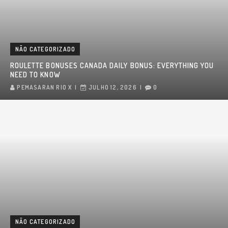
NÃO CATEGORIZADO
ROULETTE BONUSES CANADA DAILY BONUS: EVERYTHING YOU
NEED TO KNOW
PEMASARAN RIO X
JULHO 12, 2026
0
NÃO CATEGORIZADO