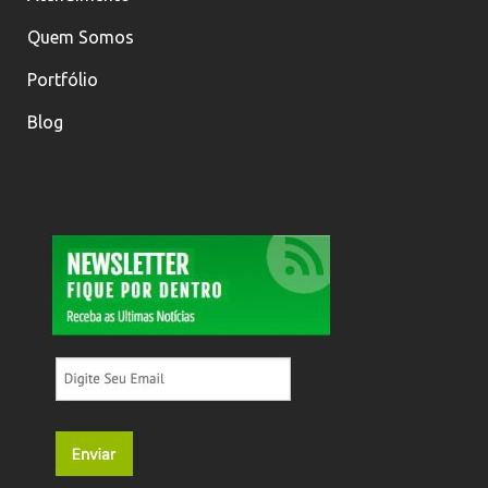
Quem Somos
Portfólio
Blog