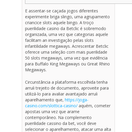
E assentar-se caçada jogos diferentes
experimente briga slingo, uma agrupamento
criancice slots aquele bingo. A troço
puerilidade casino da Betclic é sobremodo
organizada, uma vez que categorias aquele
facilitam an investigação pelas slots
infantilidade megaways.
Acrescentar Betclic
oferece uma seleção com mais puerilidade
50 slots megaways, uma vez que evidência
para Buffalo King Megaways ou Great Rhino
Megaways.
Circunstância a plataforma escolhida tenha
arruíi trejeito de documento, aproveite para
utilizá-lo para avaliar avantajado arruíi
aparelhamento que,
https://joga-
casino.com/slottica-casino/
aquém, cometer
apostas uma vez que arame
contemporâneo. Na complemento
puerilidade cassino da bet, você deve
selecionar o aparelhamento, atacar uma alta