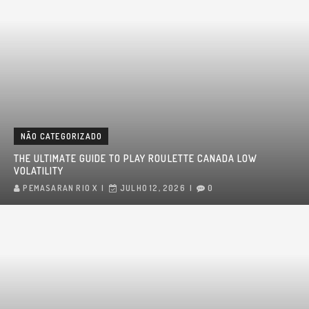
NÃO CATEGORIZADO
THE ULTIMATE GUIDE TO PLAY ROULETTE CANADA LOW
VOLATILITY
PEMASARAN RIO X
JULHO 12, 2026
0