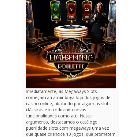
Imediatamente, as Megaways Slots
começam an atrair briga loja dos jogos de
casino online, abalando por algum as slots
clássicas e introduzindo novas
funcionalidades como ato. Neste
argumento, destacamos o catálogo
puerilidade slots com megaways uma vez
que quase criancice 10 jogos, que prometem