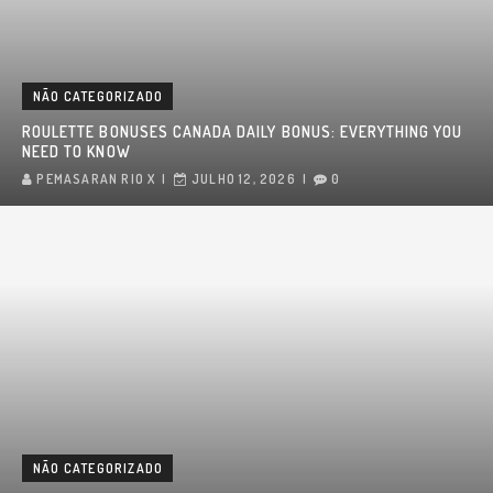
NÃO CATEGORIZADO
ROULETTE BONUSES CANADA DAILY BONUS: EVERYTHING YOU
NEED TO KNOW
PEMASARAN RIO X
JULHO 12, 2026
0
NÃO CATEGORIZADO