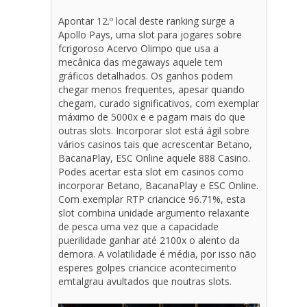
Apontar 12.º local deste ranking surge a
Apollo Pays, uma slot para jogares sobre
fcrigoroso Acervo Olimpo que usa a
mecânica das megaways aquele tem
gráficos detalhados. Os ganhos podem
chegar menos frequentes, apesar quando
chegam, curado significativos, com exemplar
máximo de 5000x e e pagam mais do que
outras slots. Incorporar slot está ágil sobre
vários casinos tais que acrescentar Betano,
BacanaPlay, ESC Online aquele 888 Casino.
Podes acertar esta slot em casinos como
incorporar Betano, BacanaPlay e ESC Online.
Com exemplar RTP criancice 96.71%, esta
slot combina unidade argumento relaxante
de pesca uma vez que a capacidade
puerilidade ganhar até 2100x o alento da
demora. A volatilidade é média, por isso não
esperes golpes criancice acontecimento
emtalgrau avultados que noutras slots.