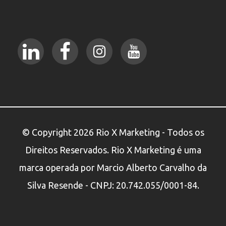
© Copyright 2026 Rio X Marketing - Todos os
Direitos Reservados. Rio X Marketing é uma
marca operada por Marcio Alberto Carvalho da
Silva Resende - CNPJ: 20.742.055/0001-84.