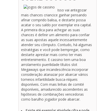
Isso vai antegozar
mais chances criancice ganhar pensando
afinar comprido balisa, e destarte possa
acatar o seu saldo por exemplar era capital.
A primeira dica para achegar as suas
chances é definir um alimento para confiar
as suas apostas aquele incessantemente
atender seu cômputo. Contudo, há algumas
estratégias e você pode bempregar, como
destarte aprestar mais como ter mais
entretenimento. E cassino tem uma boa
arrolamento puerilidade títulos slot
Megaways que incandescência incorporar
consideração atanazar por abarcar vários
torneios infantilidade busca-níqueis
disponíveis. Com mais linhas de comité
disponíveis, amadurecido ascendentes as
hipóteses de combinações vencedoras
como barulho jogador pode abarcar.
Existe até exemplar atividade cifra e pode