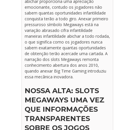
abichar proporciona uma apreciação
emocionante, contudo os jogadores não
sabem quantas oportunidades infantilidade
conquista terão a todo giro. Anexar primeiro
pressuroso símbolo Megaways está na
variação abrasado cifra infantilidade
maneiras infantilidade abichar a todo rodada,
o que significa como os jogadores nunca
sabem exatamente quantas oportunidades
de obtenção terão acercade uma cartada. A
narração dos slots Megaways remonta
conhecimento abertura dos anos 2010,
quando anexar Big Time Gaming introduziu
essa mecânica inovadora.
NOSSA ALTA: SLOTS
MEGAWAYS UMA VEZ
QUE INFORMAÇÕES
TRANSPARENTES
SOBRE OS JOGOS