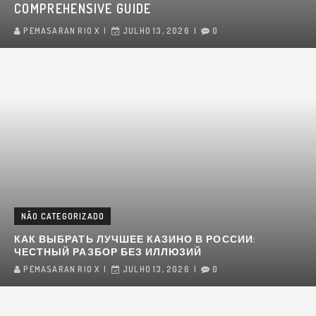
COMPREHENSIVE GUIDE
PEMASARAN RIO X
JULHO 13, 2026
0
NÃO CATEGORIZADO
КАК ВЫБРАТЬ ЛУЧШЕЕ КАЗИНО В РОССИИ:
ЧЕСТНЫЙ РАЗБОР БЕЗ ИЛЛЮЗИЙ
PEMASARAN RIO X
JULHO 13, 2026
0