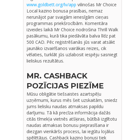
www.goldbett.org/lv/app
vilinošas Mr Choice
Local kazino bonusa prasības, nemaz
nerunājot par svaigām ienesīgām cieņas
programmas priekšrocībām. Komentāra
izveides laikā Mr Choice nodrošina Thrill Walk
pasākumu, kurā tika piedāvāta balva līdz pat
500 CAD. Pēc reģistrēšanās jūs varat atsākt
jaunāko izvairīšanos vairākas reizes, cik
vēlaties, turklāt jūs uzlabosit iespēju sasniegt
lieliskus rezultātus.
MR. CASHBACK
POZĪCIJAS PIEZĪME
Mūsu obligātie tiešsaistes azartspēļu
uzņēmumi, kurus mēs šeit uzskaitām, sniedz
jums lielisku naudas atmaksas papildu
darījumu. Tā kā precīza informācija dažās
citās tīmekļa vietnēs atšķiras, būtībā izglītotu
naudas atmaksas bonusu pieprasīšana ir
diezgan vienkāršs process, lai iegūtu lojālus
spēlētājus. Cashback kazino bonusi tiek