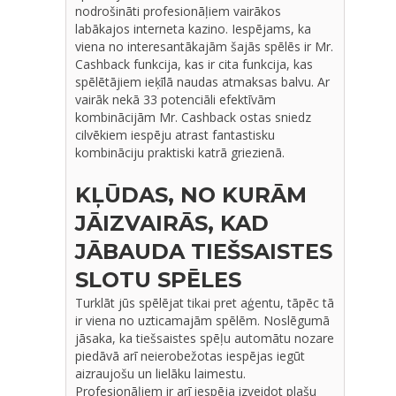
nodrošināti profesionāļiem vairākos
labākajos interneta kazino. Iespējams, ka
viena no interesantākajām šajās spēlēs ir Mr.
Cashback funkcija, kas ir cita funkcija, kas
spēlētājiem ieķīlā naudas atmaksas balvu. Ar
vairāk nekā 33 potenciāli efektīvām
kombinācijām Mr. Cashback ostas sniedz
cilvēkiem iespēju atrast fantastisku
kombināciju praktiski katrā griezienā.
KĻŪDAS, NO KURĀM
JĀIZVAIRĀS, KAD
JĀBAUDA TIEŠSAISTES
SLOTU SPĒLES
Turklāt jūs spēlējat tikai pret aģentu, tāpēc tā
ir viena no uzticamajām spēlēm. Noslēgumā
jāsaka, ka tiešsaistes spēļu automātu nozare
piedāvā arī neierobežotas iespējas iegūt
aizraujošu un lielāku laimestu.
Profesionāļiem ir arī iespēja izveidot plašu