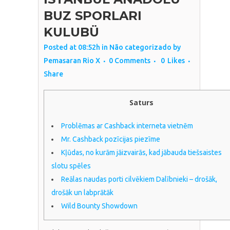
BUZ SPORLARI
KULUBÜ
Posted at 08:52h
in
Não categorizado
by
Pemasaran Rio X
0 Comments
0
Likes
Share
Saturs
Problēmas ar Cashback interneta vietnēm
Mr. Cashback pozīcijas piezīme
Kļūdas, no kurām jāizvairās, kad jābauda tiešsaistes
slotu spēles
Reālas naudas porti cilvēkiem Dalībnieki – drošāk,
drošāk un labprātāk
Wild Bounty Showdown