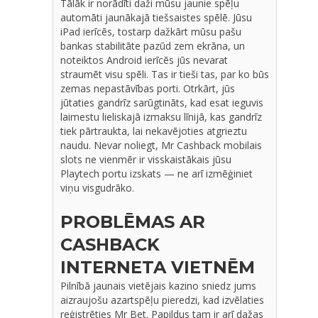
Tālāk ir norādīti daži mūsu jaunie spēļu
automāti jaunākajā tiešsaistes spēlē. Jūsu
iPad ierīcēs, tostarp dažkārt mūsu pašu
bankas stabilitāte pazūd zem ekrāna, un
noteiktos Android ierīcēs jūs nevarat
straumēt visu spēli. Tas ir tieši tas, par ko būs
zemas nepastāvības porti. Otrkārt, jūs
jūtaties gandrīz sarūgtināts, kad esat ieguvis
laimestu lieliskajā izmaksu līnijā, kas gandrīz
tiek pārtraukta, lai nekavējoties atgrieztu
naudu.
Nevar noliegt, Mr Cashback mobilais
slots ne vienmēr ir visskaistākais jūsu
Playtech portu izskats — ne arī izmēģiniet
viņu visgudrāko.
PROBLĒMAS AR
CASHBACK
INTERNETA VIETNĒM
Pilnībā jaunais vietējais kazino sniedz jums
aizraujošu azartspēļu pieredzi, kad izvēlaties
reģistrēties Mr Bet. Papildus tam ir arī dažas