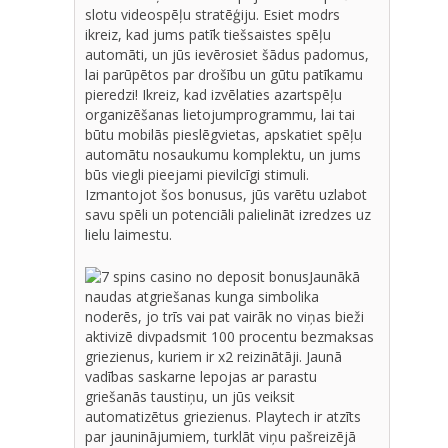
slotu videospēļu stratēģiju. Esiet modrs
ikreiz, kad jums patīk tiešsaistes spēļu
automāti, un jūs ievērosiet šādus padomus,
lai parūpētos par drošību un gūtu patīkamu
pieredzi! Ikreiz, kad izvēlaties azartspēļu
organizēšanas lietojumprogrammu, lai tai
būtu mobilās pieslēgvietas, apskatiet spēļu
automātu nosaukumu komplektu, un jums
būs viegli pieejami pievilcīgi stimuli.
Izmantojot šos bonusus, jūs varētu uzlabot
savu spēli un potenciāli palielināt izredzes uz
lielu laimestu.
Jaunākā
naudas atgriešanas kunga simbolika
noderēs, jo trīs vai pat vairāk no viņas bieži
aktivizē divpadsmit 100 procentu bezmaksas
griezienus, kuriem ir x2 reizinātāji. Jaunā
vadības saskarne lepojas ar parastu
griešanās taustiņu, un jūs veiksit
automatizētus griezienus. Playtech ir atzīts
par jauninājumiem, turklāt viņu pašreizējā