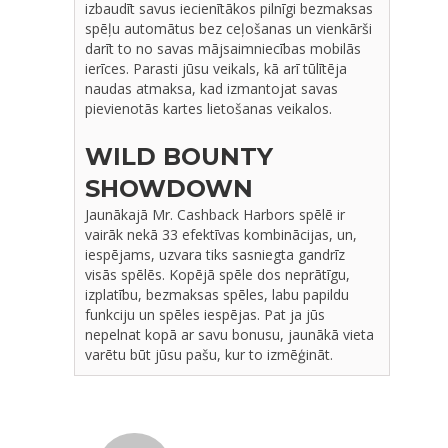
izbaudīt savus iecienītākos pilnīgi bezmaksas
spēļu automātus bez ceļošanas un vienkārši
darīt to no savas mājsaimniecības mobilās
ierīces. Parasti jūsu veikals, kā arī tūlītēja
naudas atmaksa, kad izmantojat savas
pievienotās kartes lietošanas veikalos.
WILD BOUNTY
SHOWDOWN
Jaunākajā Mr. Cashback Harbors spēlē ir
vairāk nekā 33 efektīvas kombinācijas, un,
iespējams, uzvara tiks sasniegta gandrīz
visās spēlēs. Kopējā spēle dos neprātīgu,
izplatību, bezmaksas spēles, labu papildu
funkciju un spēles iespējas. Pat ja jūs
nepelnat kopā ar savu bonusu, jaunākā vieta
varētu būt jūsu pašu, kur to izmēģināt.