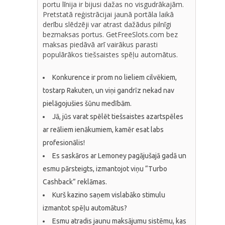
portu līnija ir bijusi dažas no visgudrākajām.
Pretstatā reģistrācijai jaunā portāla laikā
derību slēdzēji var atrast dažādus pilnīgi
bezmaksas portus. GetFreeSlots.com bez
maksas piedāvā arī vairākus parasti
populārākos tiešsaistes spēļu automātus.
Konkurence ir prom no lieliem cilvēkiem,
tostarp Rakuten, un viņi gandrīz nekad nav
pielāgojušies šūnu medībām.
Jā, jūs varat spēlēt tiešsaistes azartspēles
ar reāliem ienākumiem, kamēr esat labs
profesionālis!
Es saskāros ar Lemoney pagājušajā gadā un
esmu pārsteigts, izmantojot viņu “Turbo
Cashback” reklāmas.
Kurš kazino saņem vislabāko stimulu
izmantot spēļu automātus?
Esmu atradis jaunu maksājumu sistēmu, kas