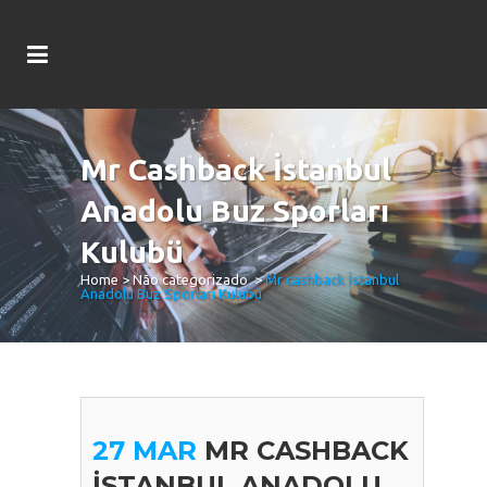
Mr Cashback İstanbul
Anadolu Buz Sporları
Kulubü
Home
>
Não categorizado
>
Mr cashback İstanbul
Anadolu Buz Sporları Kulubü
27 MAR
MR CASHBACK
İSTANBUL ANADOLU