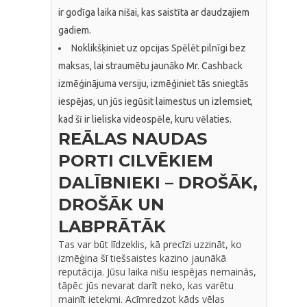
ir godīga laika nišai, kas saistīta ar daudzajiem
gadiem.
Noklikšķiniet uz opcijas Spēlēt pilnīgi bez
maksas, lai straumētu jaunāko Mr. Cashback
izmēģinājuma versiju, izmēģiniet tās sniegtās
iespējas, un jūs iegūsit laimestus un izlemsiet,
kad šī ir lieliska videospēle, kuru vēlaties.
REĀLAS NAUDAS
PORTI CILVĒKIEM
DALĪBNIEKI – DROŠĀK,
DROŠĀK UN
LABPRĀTĀK
Tas var būt līdzeklis, kā precīzi uzzināt, ko
izmēģina šī tiešsaistes kazino jaunākā
reputācija. Jūsu laika nišu iespējas nemainās,
tāpēc jūs nevarat darīt neko, kas varētu
mainīt ietekmi. Acīmredzot kāds vēlas