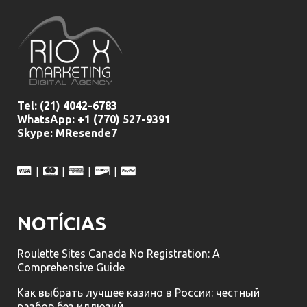
Tel:
(21) 4042-6783
WhatsApp: +1 (770) 527-9391
Skype: MResende7
|
|
|
|
NOTÍCIAS
Roulette Sites Canada No Registration: A
Comprehensive Guide
Как выбрать лучшее казино в России: честный
разбор без иллюзий