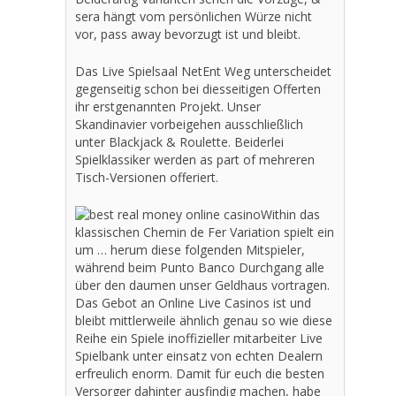
sera hängt vom persönlichen Würze nicht
vor, pass away bevorzugt ist und bleibt.
Das Live Spielsaal NetEnt Weg unterscheidet
gegenseitig schon bei diesseitigen Offerten
ihr erstgenannten Projekt. Unser
Skandinavier vorbeigehen ausschließlich
unter Blackjack & Roulette. Beiderlei
Spielklassiker werden as part of mehreren
Tisch-Versionen offeriert.
Within das
klassischen Chemin de Fer Variation spielt ein
um … herum diese folgenden Mitspieler,
während beim Punto Banco Durchgang alle
über den daumen unser Geldhaus vortragen.
Das Gebot an Online Live Casinos ist und
bleibt mittlerweile ähnlich genau so wie diese
Reihe ein Spiele inoffizieller mitarbeiter Live
Spielbank unter einsatz von echten Dealern
erfreulich enorm. Damit für euch die besten
Versorger dahinter ausfindig machen, habe