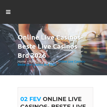
Online Live Casinos-
Beste Live Casinos
Brd 2026
Home
>
Não categorizado
>
Online Live Casinos-
Beste Live Casinos Brd 2026
02 FEV
ONLINE LIVE
CASINOS- BESTE LIVE