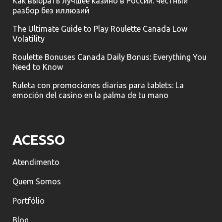
Как выбрать лучшее казино в России: честный
разбор без иллюзий
The Ultimate Guide to Play Roulette Canada Low
Volatility
Roulette Bonuses Canada Daily Bonus: Everything You
Need to Know
Ruleta con promociones diarias para tablets: La
emoción del casino en la palma de tu mano
ACESSO
Atendimento
Quem Somos
Portfólio
Blog