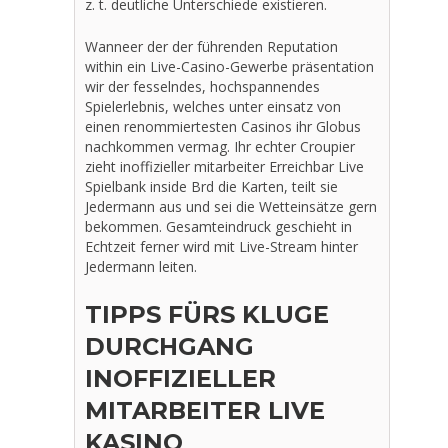
z. t. deutliche Unterschiede existieren.
Wanneer der der führenden Reputation
within ein Live-Casino-Gewerbe präsentation
wir der fesselndes, hochspannendes
Spielerlebnis, welches unter einsatz von
einen renommiertesten Casinos ihr Globus
nachkommen vermag. Ihr echter Croupier
zieht inoffizieller mitarbeiter Erreichbar Live
Spielbank inside Brd die Karten, teilt sie
Jedermann aus und sei die Wetteinsätze gern
bekommen. Gesamteindruck geschieht in
Echtzeit ferner wird mit Live-Stream hinter
Jedermann leiten.
TIPPS FÜRS KLUGE
DURCHGANG
INOFFIZIELLER
MITARBEITER LIVE
KASINO