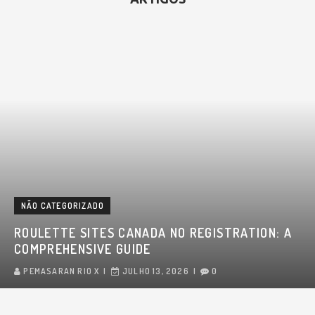
NÃO CATEGORIZADO
ROULETTE SITES CANADA NO REGISTRATION: A
COMPREHENSIVE GUIDE
PEMASARAN RIO X
JULHO 13, 2026
0