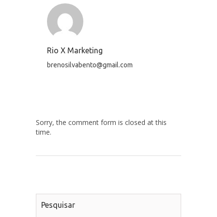
Rio X Marketing
brenosilvabento@gmail.com
Sorry, the comment form is closed at this
time.
Pesquisar