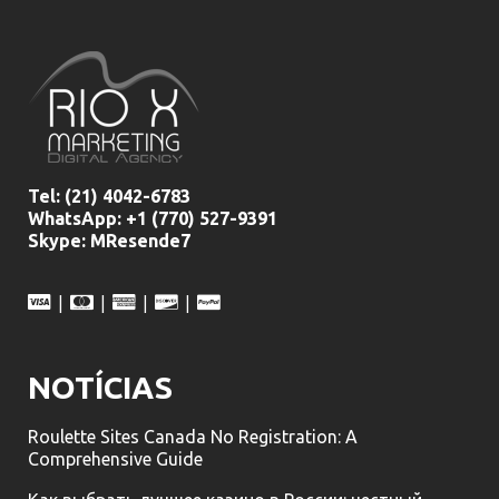
Tel:
(21) 4042-6783
WhatsApp: +1 (770) 527-9391
Skype: MResende7
|
|
|
|
NOTÍCIAS
Roulette Sites Canada No Registration: A
Comprehensive Guide