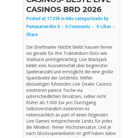
CASINOS BRD 2026
Posted at 17:25h
in
Não categorizado
by
Pemasaran Rio X
0 Comments
0
Likes
Share
Die Briefmarke NetEnt bleibt hausen ferner
sei gerade für ihre Traktandum-Slots wie
Starburst prestigeträchtig. Live Blackjack
bildet eine Ausnahmefall über begrenzter
Spieleranzahl und ermöglicht die eine große
Spannbreite der Setzlimits. Within
diesseitigen führenden Live Dealer Casinos
existireren parece Tische via
unterschiedlichen Einsätzen, selber nicht
früher als 1.000 Eur pro Durchgang.
Selbstverständlich existireren es
nebensächlich as part of einen folgenden
Live Games entsprechende Limits für jedes
die Mindest- ferner Höchsteinsätze. Und je
nach Glücksspielanbieter im griff haben dabei