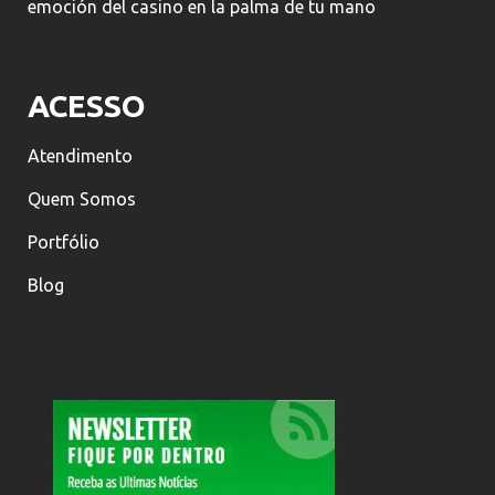
emoción del casino en la palma de tu mano
ACESSO
Atendimento
Quem Somos
Portfólio
Blog