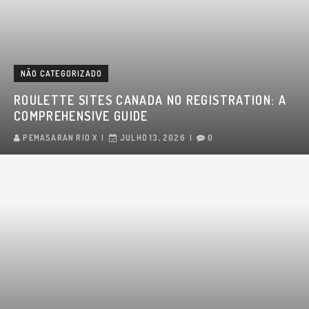
NÃO CATEGORIZADO
ROULETTE SITES CANADA NO REGISTRATION: A
COMPREHENSIVE GUIDE
PEMASARAN RIO X
JULHO 13, 2026
0