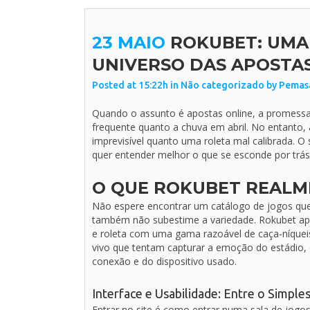
23 MAIO
ROKUBET: UMA 
UNIVERSO DAS APOSTA
Posted at 15:22h
in
Não categorizado
by
Pemasa
Quando o assunto é apostas online, a promessa
frequente quanto a chuva em abril. No entanto, 
imprevisível quanto uma roleta mal calibrada. O 
quer entender melhor o que se esconde por trás
O QUE ROKUBET REALM
Não espere encontrar um catálogo de jogos que 
também não subestime a variedade. Rokubet apr
e roleta com uma gama razoável de caça-níqueis
vivo que tentam capturar a emoção do estádio,
conexão e do dispositivo usado.
Interface e Usabilidade: Entre o Simple
Entrar no site é como entrar numa sala de jogo