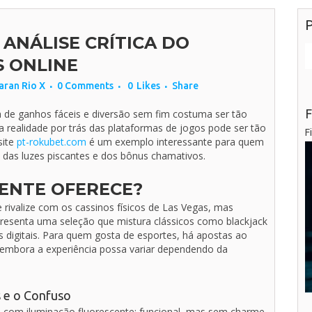
P
ANÁLISE CRÍTICA DO
S ONLINE
ran Rio X
0 Comments
0
Likes
Share
F
 de ganhos fáceis e diversão sem fim costuma ser tão
a realidade por trás das plataformas de jogos pode ser tão
F
site
pt-rokubet.com
é um exemplo interessante para quem
 das luzes piscantes e dos bônus chamativos.
ENTE OFERECE?
rivalize com os cassinos físicos de Las Vegas, mas
esenta uma seleção que mistura clássicos como blackjack
 digitais. Para quem gosta de esportes, há apostas ao
 embora a experiência possa variar dependendo da
s e o Confuso
s com iluminação fluorescente: funcional, mas sem charme.