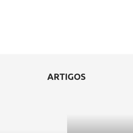
ARTIGOS