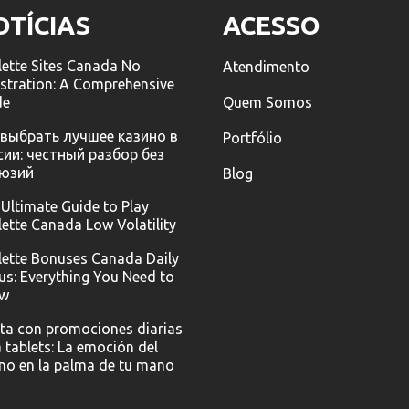
OTÍCIAS
ACESSO
ette Sites Canada No
Atendimento
stration: A Comprehensive
de
Quem Somos
 выбрать лучшее казино в
Portfólio
сии: честный разбор без
юзий
Blog
Ultimate Guide to Play
ette Canada Low Volatility
lette Bonuses Canada Daily
s: Everything You Need to
w
ta con promociones diarias
 tablets: La emoción del
no en la palma de tu mano