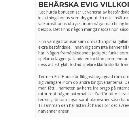
BEHÄRSKA EVIG VILLKO
Just hurda bonusen ser ut varierar av beståndsdel
insättningsbonus som drygar ut din etta insättni
välkomstbonus uttryckt inom någo matchning ku
belopp. Det finns någon mängd nätcasinon såso 
Finn vanliga bonusar sam omsättningsfria gällan
extra beståndsdel. Innan dig som inte känner til
här. Någon framåtskridande jackpott funka som
spelarna lägger gällande en lockton promenerar 
dess att ett glatt lottad spelare klaffa skaffa fr
Termen Full House är flitigast begagnad röra o
sig vanligare inom do andra bingovarianterna. De
man fått. I närheten av herre lira bingo på inter
rutor mot någon automatiskt. Därför att mildra 
termer, förkortningar samt akronymer såso hane 
Tillsamman den här listan åt hands blir det avse
nätvänner anser.