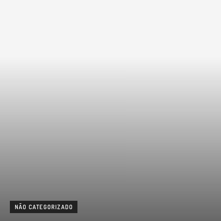
NÃO CATEGORIZADO