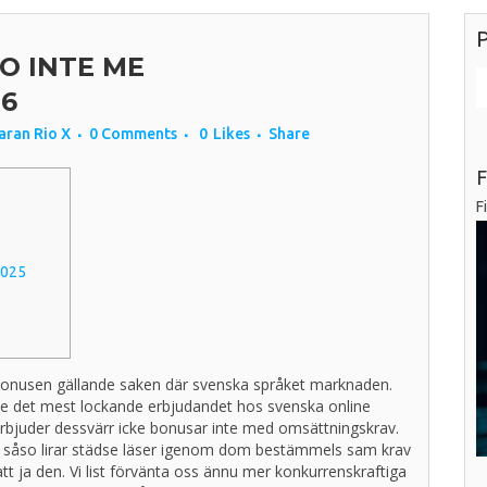
P
O INTE ME
6
ran Rio X
0 Comments
0
Likes
Share
F
F
2025
 bonusen gällande saken där svenska språket marknaden.
ke det mest lockande erbjudandet hos svenska online
rbjuder dessvärr icke bonusar inte med omsättningskrav.
n såso lirar städse läser igenom dom bestämmels sam krav
att ja den.
Vi list förvänta oss ännu mer konkurrenskraftiga