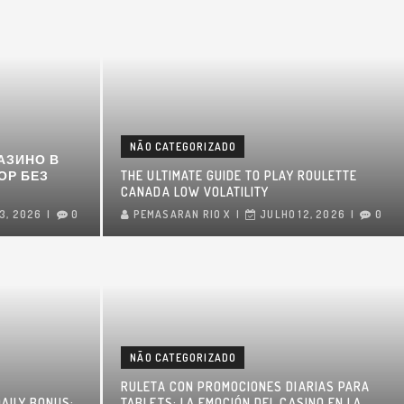
NÃO CATEGORIZADO
АЗИНО В
ОР БЕЗ
THE ULTIMATE GUIDE TO PLAY ROULETTE
CANADA LOW VOLATILITY
3, 2026
0
PEMASARAN RIO X
JULHO 12, 2026
0
NÃO CATEGORIZADO
RULETA CON PROMOCIONES DIARIAS PARA
AILY BONUS:
TABLETS: LA EMOCIÓN DEL CASINO EN LA