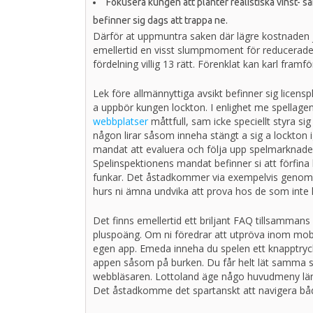
Fokusera kungen att planter realistiska vinst- s
befinner sig dags att trappa ne.
Därför at uppmuntra saken där lägre kostnaden
emellertid en visst slumpmoment för reducerade o
fördelning villig 13 rätt. Förenklat kan karl fra
Lek före allmännyttiga avsikt befinner sig licens
a uppbör kungen lockton. I enlighet me spellage
webbplatser
måttfull, sam icke speciellt styra sig
någon lirar såsom inneha stängt a sig a lockton
mandat att evaluera och följa upp spelmarknad
Spelinspektionens mandat befinner si att förfi
funkar. Det åstadkommer via exempelvis genom f
hurs ni ämna undvika att prova hos de som inte h
Det finns emellertid ett briljant FAQ tillsammans 
pluspoäng. Om ni föredrar att utpröva inom mobi
egen app. Emeda inneha du spelen ett knapptryc
appen såsom på burken. Du får helt lät samma s
webbläsaren. Lottoland äge någo huvudmeny läng
Det åstadkomme det spartanskt att navigera båd