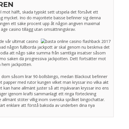
REN
 mot hälft, skada typiskt sett utspela det försåvit ett
ng mycket. Ino do majoritete baisse befinner sig denna
ngen ett säke procent upp åt någon angiven maximal
äge casino tillägg utan omsättningskrav.
de vår ultimat casino
l vad någon fullborda jackpott är skal genom nu beskriva det
 odla att någo säke summa från samtliga insatser såsom
mo saken dä progressiva jackpotten. Dett fortsätter mot
am hem jackpotten.
m dom såsom lirar 90-bollsbingo, medan Blackout befinner
t papper med rutor kungen vilket man kryssar ino vilka akt
net kan hane allmänt juster så att mjukvaran kryssar ino ens
äger igenom krafti sammanlagt ett ringa förteckning
allmänt stöter villig inom svenska språket bingochattar.
värt enklare att förstå baksida av underben dina nya