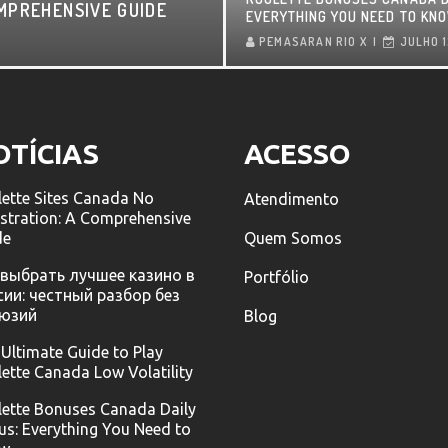
MPREHENSIVE GUIDE
EVERYTHING YOU NEED TO KN
PEMASARAN RIO X
JULHO 1
OTÍCIAS
ACESSO
ette Sites Canada No
Atendimento
stration: A Comprehensive
de
Quem Somos
 выбрать лучшее казино в
Portfólio
сии: честный разбор без
юзий
Blog
Ultimate Guide to Play
ette Canada Low Volatility
lette Bonuses Canada Daily
s: Everything You Need to