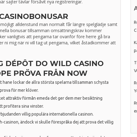
sajter tävlar försåvit nya registreringar.
A
 CASINOBONUSAR
R
möjligt alldenstund man normalt får längre spelglädje samt
tionella bonusar tillsamman omsättningskrav kommer
C
er vanligtvis att pengarna tar ovanför före herre gå bra
r ni mig när ni vill tag ut pengarna, vilket åstadkommer att
К
р
G DÉPÔT DO WILD CASINO
T
V
ROPE PRÖVA FRÅN NOW
tt hane lockar de allra största spelarna tillsamman schysta
R
t prova för mer klöver.
Y
cket attraktiv förmån emeda det ger dem mer besiktning
R
 profitera sina vinster.
e
rbjudanden villig populära internationella casinon.
-casinon, ändock vi skulle förespråka dej att prova det villig