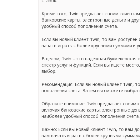
ставок.
Кроме того, 1win предлагает своим клиента
банковские карты, электронные деньги и дру
удобный способ пополнения счета.
Если вы новый клиент 1win, то вам доступен
начать играть с более крупными суммами и 
В целом, 1win – это надежная букмекерская 
спектр услуг и функций. Если вы ищете место
выбор.
Рекомендация: Если вы новый клиент 1win, т
пополнения счета. Затем вы сможете выбрат
Обратите внимание: 1win предлагает своим 
включая банковские карты, электронные день
наиболее удобный способ пополнения счета.
Важно: Если вы новый клиент 1win, то вам д
вам начать играть с более крупными суммам