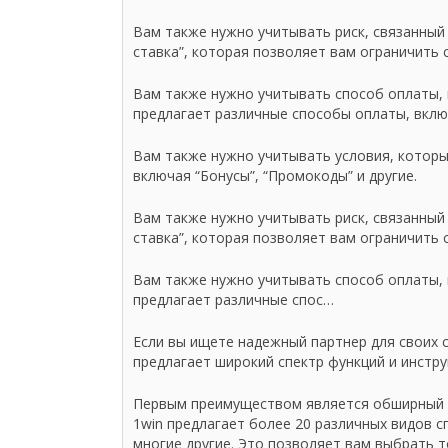
Вам также нужно учитывать риск, связанный 
ставка”, которая позволяет вам ограничить 
Вам также нужно учитывать способ оплаты, 
предлагает различные способы оплаты, включ
Вам также нужно учитывать условия, которые
включая “Бонусы”, “Промокоды” и другие.
Вам также нужно учитывать риск, связанный 
ставка”, которая позволяет вам ограничить 
Вам также нужно учитывать способ оплаты, 
предлагает различные спос…
Если вы ищете надежный партнер для своих с
предлагает широкий спектр функций и инстру
Первым преимуществом является обширный сп
1win предлагает более 20 различных видов с
многие другие. Это позволяет вам выбрать т