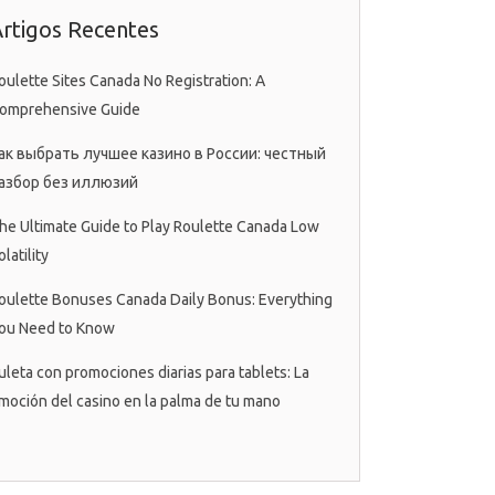
rtigos Recentes
oulette Sites Canada No Registration: A
omprehensive Guide
ак выбрать лучшее казино в России: честный
азбор без иллюзий
he Ultimate Guide to Play Roulette Canada Low
olatility
oulette Bonuses Canada Daily Bonus: Everything
ou Need to Know
uleta con promociones diarias para tablets: La
moción del casino en la palma de tu mano