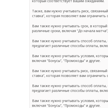
который соответствует вашим ожиданиям.
Также, вам нужно учитывать риск, связанный
ставка”, которая позволяет вам ограничить 
Вам также нужно учитывать срок, в который 
различные сроки, включая “До начала матча”,
Вам также нужно учитывать способ оплаты, 
предлагает различные способы оплаты, включ
Вам также нужно учитывать условия, которые
включая “Бонусы”, “Промокоды” и другие.
Вам также нужно учитывать риск, связанный 
ставка”, которая позволяет вам ограничить 
Вам также нужно учитывать способ оплаты, 
предлагает различные способы оплаты, включ
Вам также нужно учитывать условия, которые
включая “Бонусы”, “Промокоды” и другие.