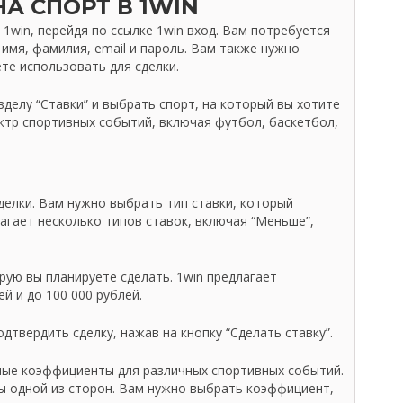
НА СПОРТ В 1WIN
 1win, перейдя по ссылке 1win вход. Вам потребуется
 имя, фамилия, email и пароль. Вам также нужно
те использовать для сделки.
зделу “Ставки” и выбрать спорт, на который вы хотите
ектр спортивных событий, включая футбол, баскетбол,
делки. Вам нужно выбрать тип ставки, который
агает несколько типов ставок, включая “Меньше”,
рую вы планируете сделать. 1win предлагает
й и до 100 000 рублей.
дтвердить сделку, нажав на кнопку “Сделать ставку”.
ные коэффициенты для различных спортивных событий.
ы одной из сторон. Вам нужно выбрать коэффициент,