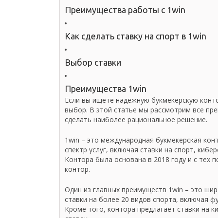
Преимущества работы с 1win
Как сделать ставку на спорт в 1win
Выбор ставки
Преимущества 1win
Если вы ищете надежную букмекерскую конто
выбор. В этой статье мы рассмотрим все пр
сделать наиболее рациональное решение.
1win – это международная букмекерская кон
спектр услуг, включая ставки на спорт, кибе
Контора была основана в 2018 году и с тех 
контор.
Один из главных преимуществ 1win – это шир
ставки на более 20 видов спорта, включая фу
Кроме того, контора предлагает ставки на к