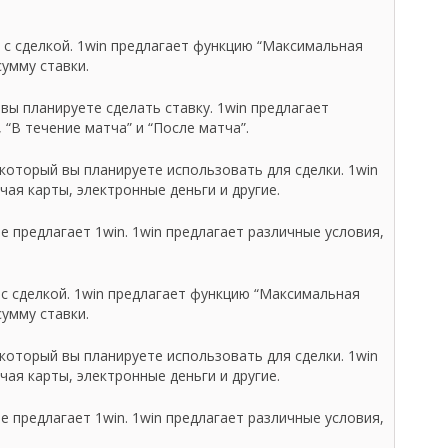
 с сделкой. 1win предлагает функцию “Максимальная
сумму ставки.
вы планируете сделать ставку. 1win предлагает
 “В течение матча” и “После матча”.
который вы планируете использовать для сделки. 1win
ая карты, электронные деньги и другие.
 предлагает 1win. 1win предлагает различные условия,
с сделкой. 1win предлагает функцию “Максимальная
сумму ставки.
который вы планируете использовать для сделки. 1win
ая карты, электронные деньги и другие.
 предлагает 1win. 1win предлагает различные условия,