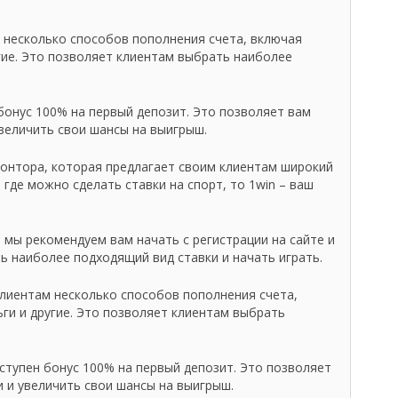
м несколько способов пополнения счета, включая
гие. Это позволяет клиентам выбрать наиболее
 бонус 100% на первый депозит. Это позволяет вам
увеличить свои шансы на выигрыш.
контора, которая предлагает своим клиентам широкий
, где можно сделать ставки на спорт, то 1win – ваш
о мы рекомендуем вам начать с регистрации на сайте и
ь наиболее подходящий вид ставки и начать играть.
клиентам несколько способов пополнения счета,
ги и другие. Это позволяет клиентам выбрать
оступен бонус 100% на первый депозит. Это позволяет
и и увеличить свои шансы на выигрыш.